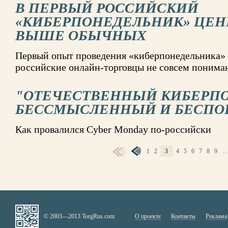
В ПЕРВЫЙ РОССИЙСКИЙ
«КИБЕРПОНЕДЕЛЬНИК» ЦЕН
ВЫШЕ ОБЫЧНЫХ
Первый опыт проведения «киберпонедельника» в
российские онлайн-торговцы не совсем понима
"ОТЕЧЕСТВЕННЫЙ КИБЕРП
БЕССМЫСЛЕННЫЙ И БЕСП
Как провалился Cyber Monday по-российски
1
2
3
4
5
6
7
8
9
СТРАНИЦЫ
© 2003—2013 TorgRus.com
О проекте
Контакты
Реклама