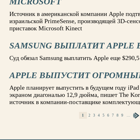
MICROSOFT
Источник в американской компании Apple подт
израильской PrimeSense, производящей 3D-сенсо
приставок Microsoft Kinect
SAMSUNG ВЫПЛАТИТ APPLE Е
Суд обязал Samsung выплатить Apple еще $290,5
APPLE ВЫПУСТИТ ОГРОМНЫЙ
Apple планирует выпустить в будущем году iPa
экраном диагональю 12,9 дюйма, пишет The Kor
источник в компании-поставщике комплектую
1
2
3
4
5
6
7
8
9
…
СТРАНИЦЫ