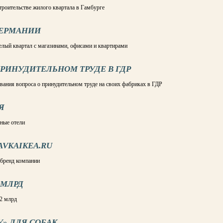
троительстве жилого квартала в Гамбурге
ГЕРМАНИИ
елый квартал с магазинами, офисами и квартирами
ПРИНУДИТЕЛЬНОМ ТРУДЕ В ГДР
вания вопроса о принудительном труде на своих фабриках в ГДР
Я
тные отели
AVKAIKEA.RU
 бренд компании
 МЛРД
,2 млрд
У» ДЛЯ СОБАК