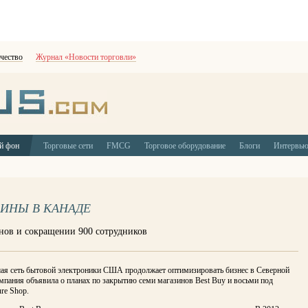
чество
Журнал «Новости торговли»
й фон
Торговые сети
FMCG
Торговое оборудование
Блоги
Интервь
ЗИНЫ В КАНАДЕ
инов и сокращении 900 сотрудников
ая сеть бытовой электроники США продолжает оптимизировать бизнес в Северной
мпания объявила о планах по закрытию семи магазинов Best Buy и восьми под
re Shop.