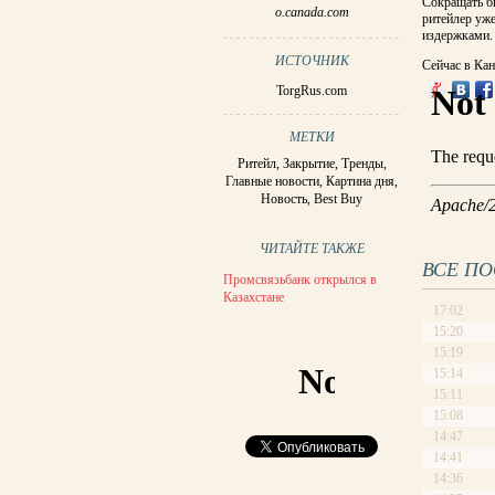
Сокращать би
o.canada.com
ритейлер уж
издержками.
ИСТОЧНИК
Сейчас в Кан
TorgRus.com
МЕТКИ
Ритейл
,
Закрытие
,
Тренды
,
Главные новости
,
Картина дня
,
Новость
,
Best Buy
ЧИТАЙТЕ ТАКЖЕ
ВСЕ П
Промсвязьбанк открылся в
Казахстане
17:02
15:20
15:19
15:14
15:11
15:08
14:47
14:41
14:36