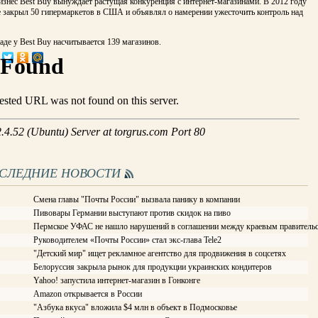
знес Best Buy вынуждает растущая конкуренция с интернет-магазинами. В 2012 году
е закрыл 50 гипермаркетов в США и объявлял о намерении ужесточить контроль над
аде у Best Buy насчитывается 139 магазинов.
ОСЛЕДНИЕ НОВОСТИ
Смена главы "Почты России" вызвала панику в компании
Пивовары Германии выступают против скидок на пиво
Пермское УФАС не нашло нарушений в соглашении между краевым правитель
Руководителем «Почты России» стал экс-глава Tele2
"Детский мир" ищет рекламное агентство для продвижения в соцсетях
Белоруссия закрыла рынок для продукции украинских кондитеров
Yahoo! запустила интернет-магазин в Гонконге
Amazon открывается в России
"Азбука вкуса" вложила $4 млн в объект в Подмосковье