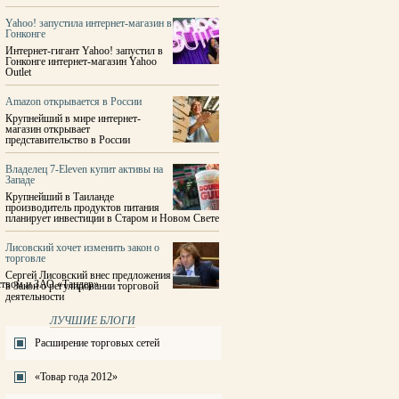
Yahoo! запустила интернет-магазин в
Гонконге
Интернет-гигант Yahoo! запустил в
Гонконге интернет-магазин Yahoo
Outlet
Amazon открывается в России
Крупнейший в мире интернет-
магазин открывает
представительство в России
Владелец 7-Eleven купит активы на
Западе
Крупнейший в Таиланде
производитель продуктов питания
планирует инвестиции в Старом и Новом Свете
Лисовский хочет изменить закон о
торговле
Сергей Лисовский внес предложения
ством и ЗАО «Тандер»
в Закон о регулировании торговой
деятельности
ЛУЧШИЕ БЛОГИ
Расширение торговых сетей
«Товар года 2012»