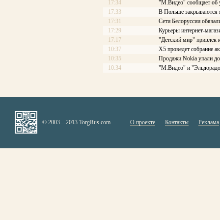
17:34
"М.Видео" сообщает об
17:33
В Польше закрываются 
17:31
Сети Белоруссии обязал
17:29
Курьеры интернет-магаз
17:17
"Детский мир" привлек 
10:37
X5 проведет собрание ак
10:35
Продажи Nokia упали до
10:34
"М.Видео" и "Эльдорадо
© 2003—2013 TorgRus.com
О проекте
Контакты
Реклама