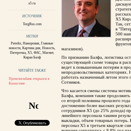
x5.ru
дискаун
стратег
рассказ
ИСТОЧНИК
Х5 Кира
Так, се
TorgRus.com
в "Пяте
500 наи
МЕТКИ
расшири
Ритейл
,
Намерения
,
Главные
фруктов
новости
,
Картина дня
,
Новость
,
магазинов).
Пятерочка
,
X5
,
ФАС
,
Магнит
,
По признанию Балфа, логистика ост
Киран Балф
существующей схеме товары в расп
ведет к повышенным потерям в про
ЧИТАЙТЕ ТАКЖЕ
непродовольственных категориях. 
работать назначенный летом этого 
Промсвязьбанк открылся в
Сотников.
Казахстане
Что касается смены системы мотива
Балфа, компания также продолжит
со второй половины прошлого года 
достижению более высоких результа
сотрудников X5 (до 25% дохода) пр
линейного персонала такими резуль
выкладки, объем товарных потерь. 
персонал Х5 в третьем квартале сни
выручке сократилась с 8,8% год на