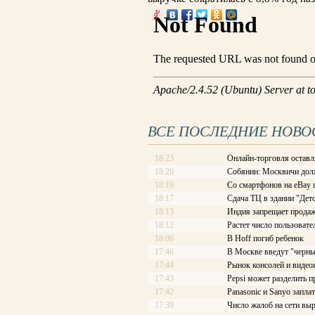
ВСЕ ПОСЛЕДНИЕ НОВО
18:23
Онлайн-торговля оставл
18:20
Собянин: Москвичи долж
18:19
Со смартфонов на eBay 
18:17
Сдача ТЦ в здании "Детс
18:13
Индия запрещает продаж
18:12
Растет число пользоват
18:06
В Hoff погиб ребенок
17:46
В Москве введут "черны
17:44
Рынок консолей и видео
17:43
Pepsi может разделить п
17:42
Panasonic и Sanyo запла
17:39
Число жалоб на сети выр