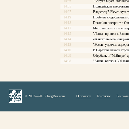
14:36
"Азбука вкуса" вложила
14:35
Полицейские арестовали 
14:27
Владелец 7-Eleven купит
14:19
Проблем с одобрением с
14:18
Decathlon построит в Ом
14:17
Меtrо вложит в гиперма
14:15
"Лента" пришла в Балаш
14:14
«Алкогольные» инициати
14:13
"Эссен" упрочил лидерс
14:10
В Саратове начали стро
14:09
Сбербанк и "М.Видео" д
14:08
"Ашан" вложил 380 млн 
© 2003—2013 TorgRus.com
О проекте
Контакты
Реклама