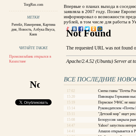
TorgRus.com
Впервые о планах выхода в соседню
заявляла в 2007 году. Позже Европ
информировал о возможности предос
МЕТКИ
рублей, в том числе для работы в У
Ритейл
,
Намерения
,
Картина
дня
,
Новость
,
Азбука Вкуса
,
Киев
ЧИТАЙТЕ ТАКЖЕ
Промсвязьбанк открылся в
Казахстане
ВСЕ ПОСЛЕДНИЕ НОВО
17:02
Смена главы "Почты Рос
15:20
Пивовары Германии выст
15:19
Пермское УФАС не нашл
15:14
Руководителем «Почты Ро
15:11
"Детский мир" ищет рек
15:08
Белоруссия закрыла рын
14:47
Yahoo! запустила интерн
14:41
Amazon открывается в Р