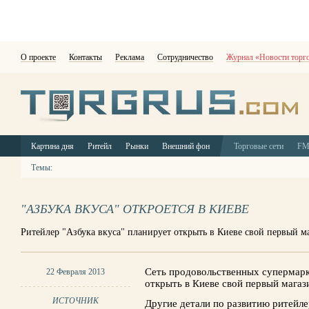
О проекте
Контакты
Реклама
Сотрудничество
Журнал «Новости торг
Картина дня
Ритейл
Рынки
Внешний фон
Торговые сети
F
Темы:
"АЗБУКА ВКУСА" ОТКРОЕТСЯ В КИЕВЕ
Ритейлер "Азбука вкуса" планирует открыть в Киеве свой первый м
Сеть продовольственных супермарк
22 Февраля 2013
открыть в Киеве свой первый магаз
ИСТОЧНИК
Другие детали по развитию ритейле