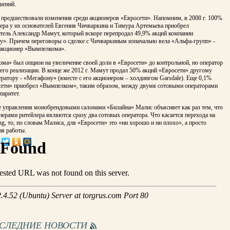
шений.
 предшествовали изменения среди акционеров «Евросети». Напомним, в 2008 г. 100%
ера у их основателей Евгения Чичваркина и Тимура Артемьева приобрел
тель Александр Мамут, который вскоре перепродал 49,9% акций компании
». Причем переговоры о сделке с Чичваркиным изначально вела «Альфа-групп» -
акционер «Вымпелкома».
а» был опцион на увеличение своей доли в «Евросети» до контрольной, но оператор
 его реализации. В конце же 2012 г. Мамут продал 50% акций «Евросети» другому
ратору - «Мегафону» (вместе с его акционером – холдингом Garsdale). Еще 0,1%
сети» приобрел «Вымпелком», таким образом, между двумя сотовыми операторами
паритет.
 управления монобрендовыми салонами «Билайна» Малис объясняет как раз тем, что
нерами ритейлера являются сразу два сотовых оператора. Что касается перехода на
ing, то, по словам Малиса, для «Евросети» это «ни хорошо и ни плохо», а просто
ия работы.
ОСЛЕДНИЕ НОВОСТИ