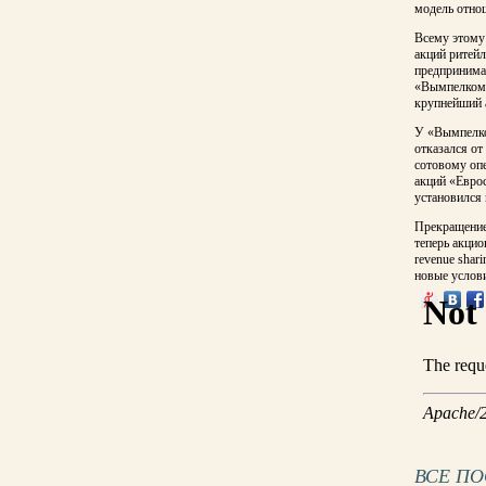
модель отно
Всему этому
акций ритейл
предпринима
«Вымпелкому
крупнейший 
У «Вымпелком
отказался от
сотовому опе
акций «Евро
установился 
Прекращение
теперь акцио
revenue shar
новые услов
ВСЕ П