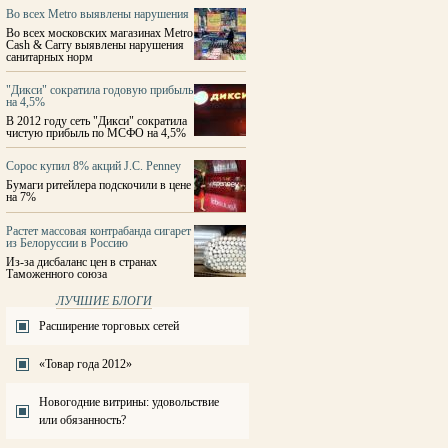
Во всех Metro выявлены нарушения
Во всех московских магазинах Metro
Cash & Carry выявлены нарушения
санитарных норм
"Дикси" сократила годовую прибыль
на 4,5%
В 2012 году сеть "Дикси" сократила
чистую прибыль по МСФО на 4,5%
Сорос купил 8% акций J.C. Penney
Бумаги ритейлера подскочили в цене
на 7%
Растет массовая контрабанда сигарет
из Белоруссии в Россию
Из-за дисбаланс цен в странах
Таможенного союза
ЛУЧШИЕ БЛОГИ
Расширение торговых сетей
«Товар года 2012»
Новогодние витрины: удовольствие
или обязанность?