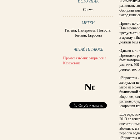
«Вымпелком» 
ИСТОЧНИК
развивать св
Cnews
обслуживанию
находящие с
МЕТКИ
Проект по ст
Планировалос
Ритейл
,
Намерения
,
Новость
,
предусматрив
Билайн
,
Евросеть
в аренду «Вы
должен был к
ЧИТАЙТЕ ТАКЖЕ
Однако к лет
Президент ри
Промсвязьбанк открылся в
был заморож
Казахстане
уже есть 400
учетом тех, 
«Евросеть» -
же нужны не 
мере не може
билинговой с
Впрочем, сот
ритейлер буд
«хорошая ко
Еще одно изм
2013 г.: теп
оператор вып
абонента, а 
первого год
«Евросеть» о