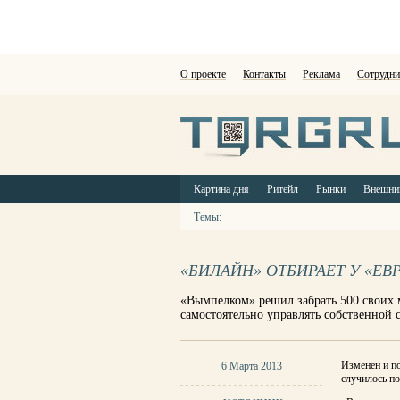
О проекте
Контакты
Реклама
Сотрудни
Картина дня
Ритейл
Рынки
Внешни
Темы:
«БИЛАЙН» ОТБИРАЕТ У «ЕВ
«Вымпелком» решил забрать 500 своих 
самостоятельно управлять собственной 
Изменен и п
6 Марта 2013
случилось п