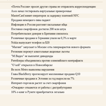
«Почта России» просит другие страны не отправлять корреспонденцию
Asos начал тестировать виртуальные примерочные
MasterCard винит операторов за задержку платежей NFC
Продажи немецкого пива падают
Инфляцию в России разгонят пасхальные яйца
Поставки смартфонов достигли 200 млн штук
Потребительское доверие в Британии снизилось
Розничные продажи в Германии упали на 0,3% в марте
Nokia выпускает телефон за $20
"Магнит" запускает в Москве сеть гипермаркетов нового формата
Регионам порежут алкогольные акцизные льготы
"М.Видео" не выплатит дивиденды
Ритейлеры объединились против олимпийского контрафакта
"О`кей" открылся в Новосибирске
Во всех Metro выявлены нарушения
Глава BlackBerry прогнозирует миллионные продажи Q10
Розничные продажи в Эстонии за год выросли на 7%
Интернет-торговля растет за счет смартфонов
«Очкарик» откажется от работы с дистрибуторами
10% е-книг в Рунете приобретается легально