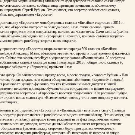
(торговая марка «Билайн») отказался от идеи аутсорсинга салонов связи и будет
ою сеть самостоятельно, сообщил вице-президент компании по абонентскому
 и продажам Сергей Рубцов. Это означает, что оператор заберет свои салоны,
ейчас под управлением «Евросети».
роительству «Евросетью» монобрендовых салонов «Билайна» стартовал в 2011 г.
ь, что «Евросеть» построит за полгода около 1 тыс. таких салонов, причем
алось продление этого контракта еще на такое же число точек. Сами салоны брались
мпелкомом» с передачей их в субаренду «Евросети», при этом сотовый оператор
омпенсировать ритейлеру затраты на их открытие.
у прошлого года «Евросеть» открыла только порядка 500 салонов «Билайна».
тейлера Александр Малис объясняет это тем, что проект к тому времени фактически
ен. Сейчас эти салоны перейдут в управление самого «Вымпелкома». У оператора
 собственных салонов связи, до конца I полугодия 2013 г. общее число салонов (с
которые забирают у «Евросети») превысит 1 тыс.
 это дилер. Он заинтересован, прежде всего, в росте продаж, - говорит Рубцов. - Нам
только точки продаж, но и офисы обслуживания абонентов. «Евросеть» в полной
т реализовать данную функцию, так как компания не имеет доступа к нашей
истеме и не может проводить обучение своих сотрудников по нашим стандартам».
рудничество оператора с «Евросетью» все-таки продолжится. Как рассказал Рубцов,
ет строить новые салоны для «Вымпелкома», потому что в этом вопросе у него есть
мпетенция».
енение в сотрудничестве «Евросети» и «Вымпелкома» вступило в силу с 1 января
ерь оператор рассчитывается с ритейлером по модели revenue sharing. Это означает, что
лачивает ритейлеру дилерское вознаграждение не за факт подключения нового
в зависимости от доходов, которые данный абонент принесет оператору в течение
а обслуживания (расчеты между сторонами будут проводиться ежемесячно).
ставалась последним ритейлером, которого «Вымпелком» не перевел на такую