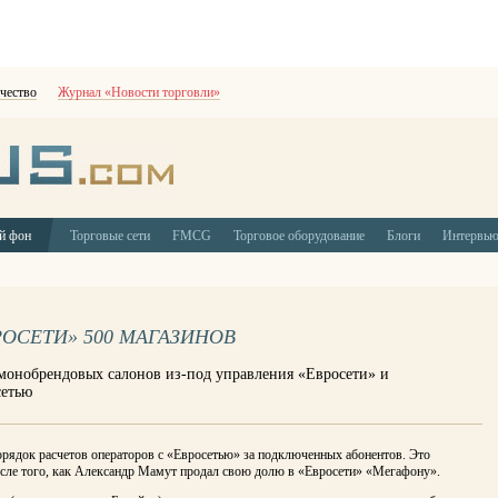
чество
Журнал «Новости торговли»
й фон
Торговые сети
FMCG
Торговое оборудование
Блоги
Интервь
РОСЕТИ» 500 МАГАЗИНОВ
монобрендовых салонов из-под управления «Евросети» и
сетью
орядок расчетов операторов с «Евросетью» за подключенных абонентов. Это
осле того, как Александр Мамут продал свою долю в «Евросети» «Мегафону».