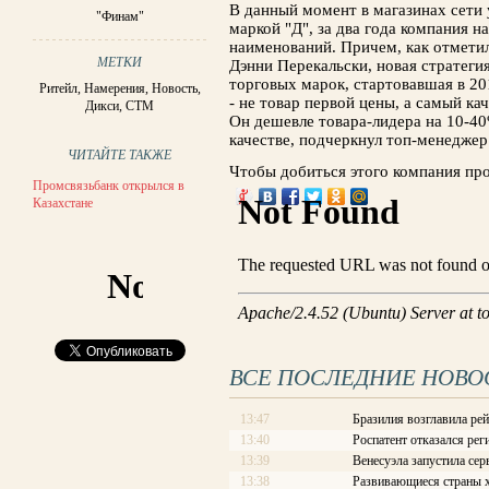
В данный момент в магазинах сети 
"Финам"
маркой "Д", за два года компания н
наименований. Причем, как отмети
МЕТКИ
Дэнни Перекальски, новая стратеги
торговых марок, стартовавшая в 201
Ритейл
,
Намерения
,
Новость
,
- не товар первой цены, а самый ка
Дикси
,
СТМ
Он дешевле товара-лидера на 10-40
качестве, подчеркнул топ-менеджер
ЧИТАЙТЕ ТАКЖЕ
Чтобы добиться этого компания пров
Промсвязьбанк открылся в
Казахстане
ВСЕ ПОСЛЕДНИЕ НОВО
13:47
Бразилия возглавила рей
13:40
Роспатент отказался рег
13:39
Венесуэла запустила сер
13:38
Развивающиеся страны х