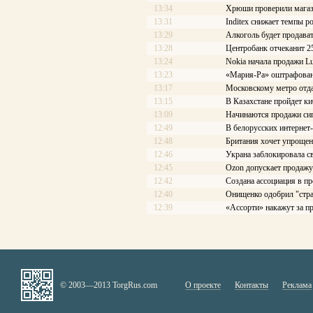
13:34
Хрюши проверили магаз
13:31
Inditex снижает темпы р
13:29
Алкоголь будет продава
13:28
Центробанк отчеканит 2
13:24
Nokia начала продажи L
13:23
«Мария-Ра» оштрафован
13:17
Московскому метро отдад
13:15
В Казахстане пройдет к
13:09
Начинаются продажи си
12:49
В белорусских интернет
12:48
Британия хочет упроще
12:46
Украна заблокировала с
12:45
Ozon допускает продаж
12:42
Создана ассоциация в 
12:40
Онищенко одобрил "стра
12:39
«Ассорти» накажут за п
© 2003—2013 TorgRus.com
О проекте
Контакты
Реклама