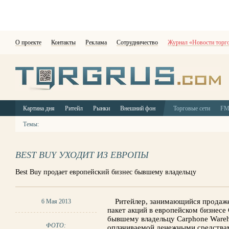
О проекте
Контакты
Реклама
Сотрудничество
Журнал «Новости торг
Картина дня
Ритейл
Рынки
Внешний фон
Торговые сети
F
Темы:
BEST BUY УХОДИТ ИЗ ЕВРОПЫ
Best Buy продает европейский бизнес бывшему владельцу
Ритейлер, занимающийся продаже
6 Мая 2013
пакет акций в европейском бизнесе
бывшему владельцу Carphone Ware
ФОТО:
оплачиваемой денежными средствам