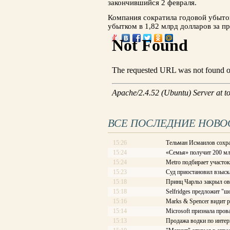
закончившийся 2 февраля.
Компания сократила годовой убыто
убытком в 1,82 млрд долларов за п
ВСЕ ПОСЛЕДНИЕ НОВО
15:26
Тельман Исмаилов сохра
15:24
«Семья» получит 200 мл
15:24
Metro подбирает участок
15:23
Суд приостановил взыска
15:18
Принц Чарльз закрыл о
15:18
Selfridges предложит "ш
15:16
Marks & Spencer видит 
15:14
Microsoft признала про
15:13
Продажа водки по интер