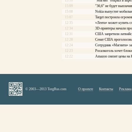
15:10
"Магнит" открыл в апре
15:09
"36,6" не будет выплачи
15:08
Nokia выпустит мобильны
15:07
Target построила огром
12:35
«Лента» может купить с
12:34
3D-принтеры начали про
12:31
США запретили латвийс
12:28
Сенат США проголосовал
12:24
Сотрудник «Магнита» за
12:23
Росалкоголь хочет блоки
12:22
Amazon снизит цены на 
© 2003—2013 TorgRus.com
О проекте
Контакты
Реклама