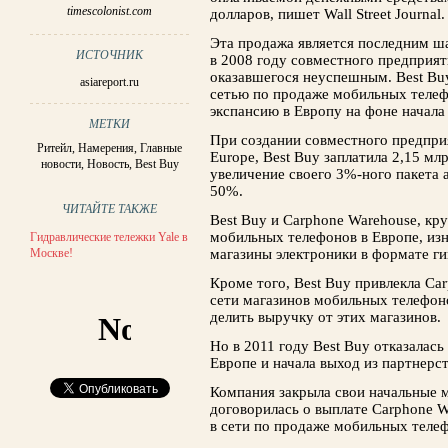
timescolonist.com
долларов, пишет Wall Street Journal.
Эта продажа является последним ша
ИСТОЧНИК
в 2008 году совместного предприя
оказавшегося неуспешным. Best Bu
asiareport.ru
сетью по продаже мобильных телеф
экспансию в Европу на фоне начал
МЕТКИ
При создании совместного предпри
Ритейл
,
Намерения
,
Главные
Europe, Best Buy заплатила 2,15 мл
новости
,
Новость
,
Best Buy
увеличение своего 3%-ного пакета 
50%.
ЧИТАЙТЕ ТАКЖЕ
Best Buy и Carphone Warehouse, к
мобильных телефонов в Европе, изн
Гидравлические тележки Yale в
Москве!
магазины электроники в формате ги
Кроме того, Best Buy привлекла Ca
сети магазинов мобильных телефон
делить выручку от этих магазинов.
Но в 2011 году Best Buy отказалась
Европе и начала выход из партнерст
Компания закрыла свои начальные 
договорилась о выплате Carphone W
в сети по продаже мобильных телеф