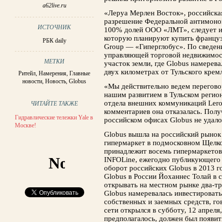
a62live.ru
«Леруа Мерлен Восток», российская
разрешение Федеральной антимоно
ИСТОЧНИК
100% долей ООО «ЛМТ», следует и
которую планируют купить францу
РБК daily
Group — «Гиперглобус». По сведен
управляющей торговой недвижимос
МЕТКИ
участок земли, где Globus намерев
двух километрах от Тульского крем
Ритейл
,
Намерения
,
Главные
новости
,
Новость
,
Globus
«Мы действительно ведем перегово
нашим развитием в Тульском регио
отдела внешних коммуникаций Lero
ЧИТАЙТЕ ТАКЖЕ
комментариев она отказалась. Полу
Гидравлические тележки Yale в
российском офисах Globus не удало
Москве!
Globus вышла на российский рынок 
гипермаркет в подмосковном Щелко
принадлежит восемь гипермаркетов 
INFOLine, ежегодно публикующего 
оборот российских Globus в 2013 г
Globus в России Йоханнес Толай в с
открывать на местном рынке два-три
Globus намеревалась инвестировать 
собственных и заемных средств, го
сети открылся в субботу, 12 апреля
предполагалось, должен был появить