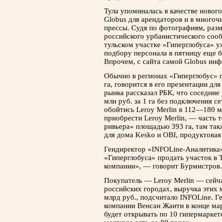
Тула упоминалась в качестве нового
Globus для арендаторов и в много
прессы. Судя по фотографиям, ра
российского урбанистического сооб
тульском участке «Гиперглобуса» у
подбору персонала в пятницу еще б
Впрочем, с сайта самой Globus инф
Обычно в регионах «Гиперглобус»
га, говорится в его презентации дл
рынка рассказал РБК, что соседние
млн руб. за 1 га без подключения с
обойтись Leroy Merlin в 112—180 м
приобрести Leroy Merlin, — часть т
ривьера» площадью 393 га, там так
для дома Kesko и OBI, продуктовая
Гендиректор «INFOLine-Аналитика
«Гиперглобуса» продать участок в Т
компании», — говорит Бурмистров.
Покупатель — Leroy Merlin — сейча
российских городах, выручка этих 
млрд руб., подсчитало INFOLine. Г
компании Венсан Жанти в конце мар
будет открывать по 10 гипермаркето