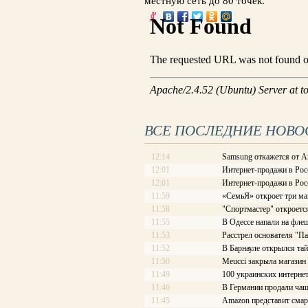
местную сеть до 80 точек.
ВСЕ ПОСЛЕДНИЕ НОВО
12:14
Samsung откажется от A
12:01
Интернет-продажи в Рос
12:01
Интернет-продажи в Рос
11:59
«СемьЯ» откроет три ма
11:58
"Спортмастер" откроетс
11:55
В Одессе напали на фле
11:53
Расстрел основателя "П
11:52
В Барнауле открылся та
11:50
Meucci закрыла магазин
11:49
100 украинских интерне
11:46
В Германии продали чаш
11:45
Amazon представит смар