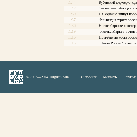
11:44
Кубанский фермер откры
11:42
Составлена таблица уров
11:39
На Украине начнут про
11:37
Финляндия теряет росси
11:36
Новосибирские киоскеры
11:19
"Яндекс.Маркет" готов 
11:16
Потребактивность росси
11:15
"Почта России" нашла м
© 2003—2014 TorgRus.com
О проекте
Контакты
Реклама