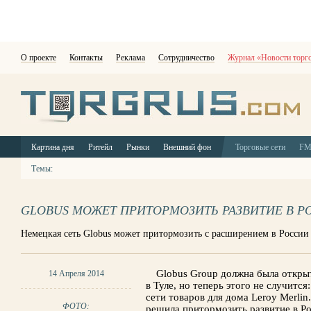
О проекте
Контакты
Реклама
Сотрудничество
Журнал «Новости торг
Картина дня
Ритейл
Рынки
Внешний фон
Торговые сети
F
Темы:
GLOBUS МОЖЕТ ПРИТОРМОЗИТЬ РАЗВИТИЕ В Р
Немецкая сеть Globus может притормозить с расширением в России
Globus Group должна была откры
14 Апреля 2014
в Туле, но теперь этого не случитс
сети товаров для дома Leroy Merlin
ФОТО:
решила притормозить развитие в Ро