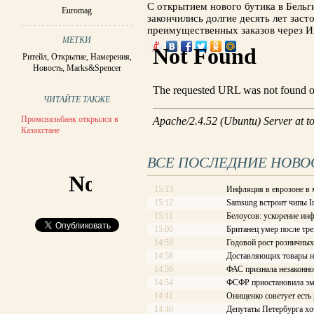
С открытием нового бутика в Бельг
Euromag
закончились долгие десять лет заст
преимущественных заказов через И
МЕТКИ
Ритейл
,
Открытие
,
Намерения
,
Новость
,
Marks&Spencer
ЧИТАЙТЕ ТАКЖЕ
Промсвязьбанк открылся в
Казахстане
ВСЕ ПОСЛЕДНИЕ НОВО
15:13
Инфляция в еврозоне в 
15:12
Samsung встроит чипы In
15:11
Белоусов: ускорение ин
15:00
Британец умер после тре
14:59
Годовой рост розничных
14:58
Доставляющих товары на
14:56
ФАС признала незаконно
14:54
ФСФР приостановила эм
14:41
Онищенко советует есть
14:40
Депутаты Петербурга хо