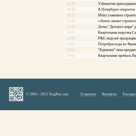
14:38
Узбекистан присоединил
14:36
В Петербурге откроется
14:33
Metro узаконило строите
14:32
«Лента» начнет строител
14:29
Дочке "Детского мира" 
14:12
Квартальная выручка Ca
14:06
P&G поделит продукцию
14:05
Потребрасходы во Франц
14:04
"Боржоми" пока продают
14:02
Квартальная прибыль Big
© 2003—2013 TorgRus.com
О проекте
Контакты
Реклама