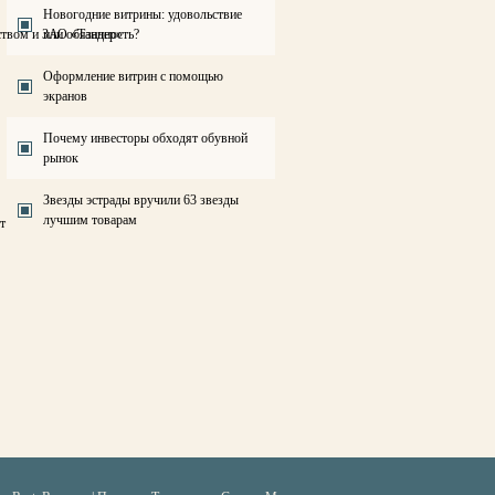
Новогодние витрины: удовольствие
ством и ЗАО «Тандер»
или обязанность?
Оформление витрин с помощью
экранов
Почему инвесторы обходят обувной
рынок
Звезды эстрады вручили 63 звезды
лучшим товарам
т