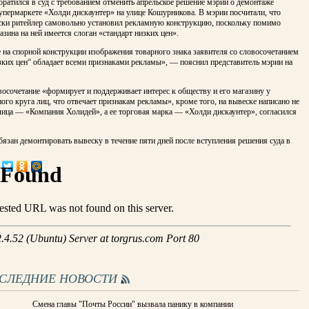
ратился в суд с требованием отменить апрельское решение мэрии о демонтаже
упермаркете «Холди дискаунтер» на улице Кошурникова. В мэрии посчитали, что
ски ритейлер самовольно установил рекламную конструкцию, поскольку помимо
азина на ней имеется слоган «стандарт низких цен».
на спорной конструкции изображения товарного знака заявителя со словосочетанием
зких цен“ обладает всеми признаками рекламы», — пояснил представитель мэрии на
осочетание «формирует и поддерживает интерес к обществу и его магазину у
ого круга лиц, что отвечает признакам рекламы», кроме того, на вывеске написано не
лица — «Компания Холидей», а ее торговая марка — «Холди дискаунтер», согласился
язан демонтировать вывеску в течение пяти дней после вступления решения суда в
ОСЛЕДНИЕ НОВОСТИ
Смена главы "Почты России" вызвала панику в компании