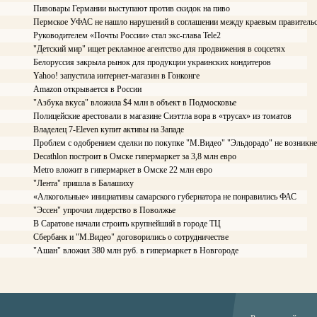
Пивовары Германии выступают против скидок на пиво
Пермское УФАС не нашло нарушений в соглашении между краевым правитель
Руководителем «Почты России» стал экс-глава Tele2
"Детский мир" ищет рекламное агентство для продвижения в соцсетях
Белоруссия закрыла рынок для продукции украинских кондитеров
Yahoo! запустила интернет-магазин в Гонконге
Amazon открывается в России
"Азбука вкуса" вложила $4 млн в объект в Подмосковье
Полицейские арестовали в магазине Сиэттла вора в «трусах» из томатов
Владелец 7-Eleven купит активы на Западе
Проблем с одобрением сделки по покупке "М.Видео" "Эльдорадо" не возникне
Decathlon построит в Омске гипермаркет за 3,8 млн евро
Меtrо вложит в гипермаркет в Омске 22 млн евро
"Лента" пришла в Балашиху
«Алкогольные» инициативы самарского губернатора не понравились ФАС
"Эссен" упрочил лидерство в Поволжье
В Саратове начали строить крупнейший в городе ТЦ
Сбербанк и "М.Видео" договорились о сотрудничестве
"Ашан" вложил 380 млн руб. в гипермаркет в Новгороде