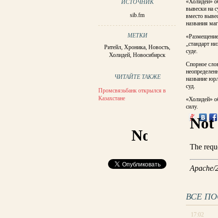
«Холидей» об
ИСТОЧНИК
вывески на с
sib.fm
вместо выве
названия маг
МЕТКИ
«Размещение 
„стандарт ни
Ритейл
,
Хроника
,
Новость
,
суде.
Холидей
,
Новосибирск
Спорное слов
неопределенн
ЧИТАЙТЕ ТАКЖЕ
название юр
суд.
Промсвязьбанк открылся в
Казахстане
«Холидей» об
силу.
ВСЕ П
17:02