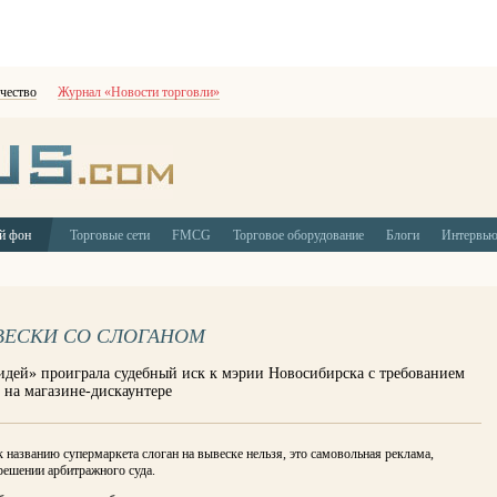
чество
Журнал «Новости торговли»
й фон
Торговые сети
FMCG
Торговое оборудование
Блоги
Интервь
ВЕСКИ СО СЛОГАНОМ
идей» проиграла судебный иск к мэрии Новосибирска с требованием
 на магазине-дискаунтере
 названию супермаркета слоган на вывеске нельзя, это самовольная реклама,
решении арбитражного суда.