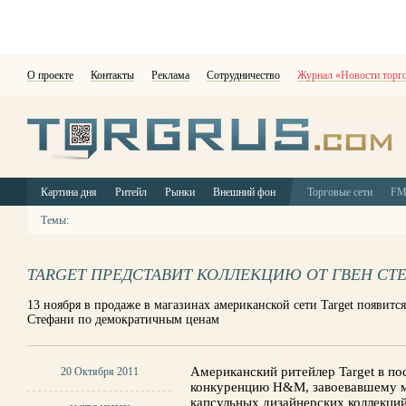
О проекте
Контакты
Реклама
Сотрудничество
Журнал «Новости торг
Картина дня
Ритейл
Рынки
Внешний фон
Торговые сети
F
Темы:
TARGET ПРЕДСТАВИТ КОЛЛЕКЦИЮ ОТ ГВЕН СТ
13 ноября в продаже в магазинах американской сети Target появитс
Стефани по демократичным ценам
Американский ритейлер Target в по
20 Октября 2011
конкуренцию H&M, завоевавшему м
капсульных дизайнерских коллекций.