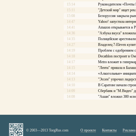
15:14
Руководителем «Почты Ро
15:11
"Детский мир" ищет рек
15:08
Белоруссия закрыла рын
14:47
Yahoo! запустила интерн
14:41
Amazon открывается в Р
14:36
"Азбука вкуса" вложила
14:35
Полицейские арестовали 
14:27
Владелец 7-Eleven купит
14:19
Проблем с одобрением с
14:18
Decathlon построит в Ом
14:17
Меtrо вложит в гиперма
14:15
"Лента" пришла в Балаш
14:14
«Алкогольные» инициати
14:13
"Эссен" упрочил лидерс
14:10
В Саратове начали стро
14:09
Сбербанк и "М.Видео" д
14:08
"Ашан" вложил 380 млн 
© 2003—2013 TorgRus.com
О проекте
Контакты
Реклама