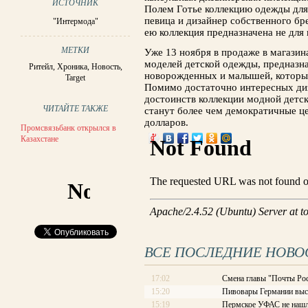
ИСТОЧНИК
Полем Готье коллекцию одежды для 
певица и дизайнер собственного бре
"Интермода"
ею коллекция предназначена не для 
МЕТКИ
Уже 13 ноября в продаже в магазин
моделей детской одежды, предназна
Ритейл
,
Хроника
,
Новость
,
новорожденных и малышей, которые
Target
Помимо достаточно интересных диз
достоинств коллекции модной детск
ЧИТАЙТЕ ТАКЖЕ
станут более чем демократичные це
долларов.
Промсвязьбанк открылся в
Казахстане
ВСЕ ПОСЛЕДНИЕ НОВО
17:02
Смена главы "Почты Рос
15:20
Пивовары Германии выст
15:19
Пермское УФАС не нашл