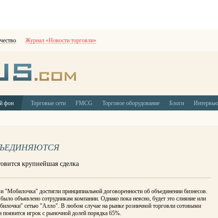
чество
Журнал «Новости торговли»
й фон
Торговые сети
FMCG
Торговое оборудование
Блоги
Интервь
БЪЕДИНЯЮТСЯ
товится крупнейшая сделка
 и "Мобилочка" достигли принципиальной договоренности об объединении бизнесов.
было объявлено сотрудникам компании. Однако пока неясно, будет это слияние или
билочки" сетью "Алло". В любом случае на рынке розничной торговли сотовыми
и появится игрок с рыночной долей порядка 65%.