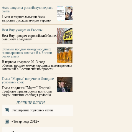
Asos запустил российскую версию
сайта
1 мая интернет-магазин Asos
запустил русскоязычную версию
Best Buy уходит из Европы
Best Buy продает европейский бизнес
бывшему владельцу
Объемы продаж международных
пивоваренных компаний в России
резко упали
В первом квартале 2013 года
объемы продаж международных пивоваренных
компаний в России сильно просели
Глава "Марты" получил в Лондоне
условный срок
Глава холдинга "Марта" Георгий
Трефилов приговорен к полутора
годам лишения свободы условно
ЛУЧШИЕ БЛОГИ
Расширение торговых сетей
«Товар года 2012»