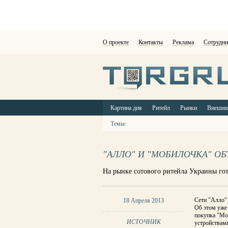
О проекте
Контакты
Реклама
Сотрудни
Картина дня
Ритейл
Рынки
Внешни
Темы:
"АЛЛО" И "МОБИЛОЧКА" О
На рынке сотового ритейла Украины го
Сети "Алло"
18 Апреля 2013
Об этом уже 
покупка "Мо
ИСТОЧНИК
устройствам