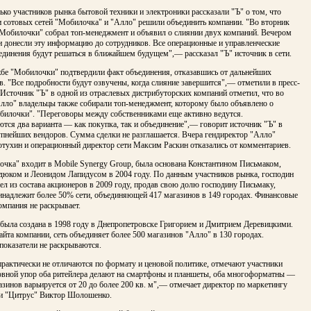
ько участников рынка бытовой техники и электроники рассказали "Ъ" о том, что
и сотовых сетей "Мобилочка" и "Алло" решили объединить компании. "Во вторник
"Мобилочки" собрал топ-менеджмент и объявил о слиянии двух компаний. Вечером
и донесли эту информацию до сотрудников. Все операционные и управленческие
единения будут решаться в ближайшем будущем",— рассказал "Ъ" источник в сети.
жбе "Мобилочки" подтвердили факт объединения, отказавшись от дальнейших
. "Все подробности будут озвучены, когда слияние завершится",— отметили в пресс-
 Источник "Ъ" в одной из отраслевых дистрибуторских компаний отметил, что во
Алло" владельцы также собирали топ-менеджмент, которому было объявлено о
билочки". "Переговоры между собственниками еще активно ведутся.
тся два варианта — как покупка, так и объединение",— говорит источник "Ъ" в
упнейших вендоров. Сумма сделки не разглашается. Вчера гендиректор "Алло"
отухин и операционный директор сети Максим Раскин отказались от комментариев.
очка" входит в Mobile Synergy Group, была основана Константином Письмаком,
дюком и Леонидом Лапидусом в 2004 году. По данным участников рынка, господин
л из состава акционеров в 2009 году, продав свою долю господину Письмаку,
инадлежит более 50% сети, объединяющей 417 магазинов в 149 городах. Финансовые
омпания не раскрывает.
 была создана в 1998 году в Днепропетровске Григорием и Дмитрием Деревицкими.
йта компании, сеть объединяет более 500 магазинов "Алло" в 130 городах.
показатели не раскрываются.
практически не отличаются по формату и ценовой политике, отмечают участники
овной упор оба ритейлера делают на смартфоны и планшеты, оба многоформатны —
зинов варьируется от 20 до более 200 кв. м",— отмечает директор по маркетингу
ти "Цитрус" Виктор Шолошенко.