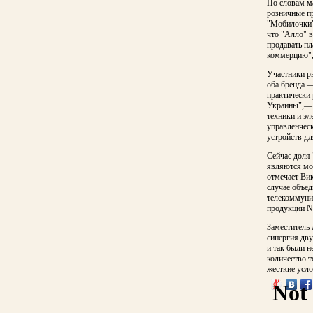
По словам ма
розничные п
"Мобилочки"
что "Алло" в
продавать пл
коммерцию",
Участники ры
оба бренда 
практически 
Украины",— 
техники и эл
управленческ
устройств дл
Сейчас доля
являются мо
отмечает Вик
случае объед
телекоммуни
продукции N
Заместитель 
синергия дву
и так были 
количество т
жесткие усл