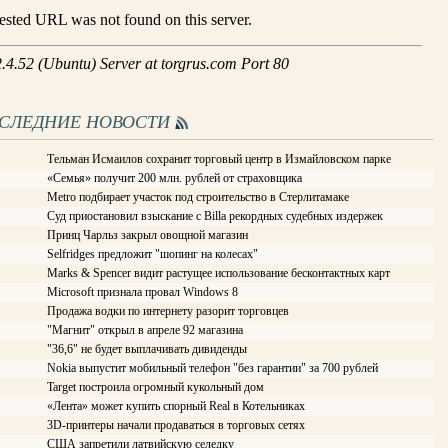
ОСЛЕДНИЕ НОВОСТИ
Тельман Исмаилов сохранит торговый центр в Измайловском парке
«Семья» получит 200 млн. рублей от страховщика
Metro подбирает участок под строительство в Стерлитамаке
Суд приостановил взыскание с Billa рекордных судебных издержек
Принц Чарльз закрыл овощной магазин
Selfridges предложит "шопинг на колесах"
Marks & Spencer видит растущее использование бесконтактных карт
Microsoft признала провал Windows 8
Продажа водки по интернету разорит торговцев
"Магнит" открыл в апреле 92 магазина
"36,6" не будет выплачивать дивиденды
Nokia выпустит мобильный телефон "без гарантии" за 700 рублей
Target построила огромный кукольный дом
«Лента» может купить спорный Real в Котельниках
3D-принтеры начали продаваться в торговых сетях
США запретили латвийскую селедку