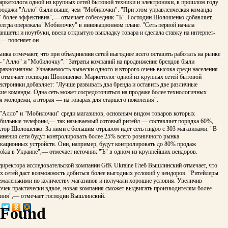
ркетолога одной из крупных сетей бытовой техники и электроники, в прошлом году
родажи "Алло" были выше, чем "Мобилочки". "При этом управленческая команда
 более эффективна",— отмечает собеседник "Ъ". Господин Шолошенко добавляет,
сегда опережала "Мобилочку" в инновационном плане. "Сеть первой начала
аншеты и ноутбуки, ввела открытую выкладку товара и сделала ставку на интернет-
— поясняет он.
нка отмечают, что при объединении сетей выгоднее всего оставить работать на рынке
— "Алло" и "Мобилочку". "Затраты компаний на продвижение брендов были
равнозначны. Узнаваемость вывески одного и второго очень высока среди населения
отмечает господин Шолошенко. Маркетолог одной из крупных сетей бытовой
ектроники добавляет: "Лучше развивать два бренда и оставить две различные
ие команды. Одна сеть может сосредоточиться на продаже более технологичных
я молодежи, а вторая — на товарах для старшего поколения".
 "Алло" и "Мобилочки" среди магазинов, основным видом товаров которых
бильные телефоны,— так называемый сотовый ритейл — составляет порядка 60%,
тор Шолошенко. За ними с большим отрывом идет сеть ringoo с 303 магазинами. "В
инения сети будут контролировать более 25% всего розничного рынка
кационных устройств. Они, например, будут контролировать до 80% продаж
okia в Украине",— отмечает источник "Ъ" в одном из крупнейших вендоров.
директора исследовательской компании GfK Ukraine Глеб Вышлинский отмечает, что
х сетей даст возможность добиться более выгодных условий у вендоров. "Ритейлеры
немаленькими по количеству магазинов и получали хорошие условия. Увеличив
очек практически вдвое, новая компания сможет выдвигать производителям более
овия",— отмечает господин Вышлинский.