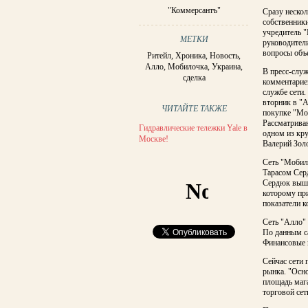
"Коммерсантъ"
Сразу нескол
собственник
учредитель 
МЕТКИ
руководител
вопросы объ
Ритейл
,
Хроника
,
Новость
,
Алло
,
Мобилочка
,
Украина
,
В пресс-слу
сделка
комментариев
службе сети.
вторник в "
ЧИТАЙТЕ ТАКЖЕ
покупке "Мо
Рассматриваю
Гидравлические тележки Yale в
одном из кр
Москве!
Валерий Зол
Сеть "Мобил
Тарасом Сер
Сердюк выше
которому пр
показатели к
Сеть "Алло"
По данным са
Финансовые 
Сейчас сети 
рынка. "Осн
площадь мага
торговой се