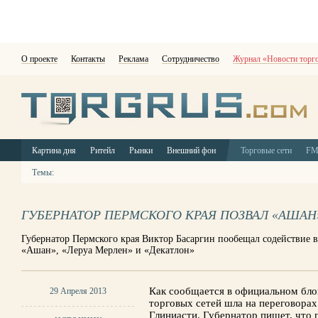
О проекте
Контакты
Реклама
Сотрудничество
Журнал «Новости торг
Картина дня
Ритейл
Рынки
Внешний фон
Торговые сети
F
Темы:
ГУБЕРНАТОР ПЕРМСКОГО КРАЯ ПОЗВАЛ «АШАН
Губернатор Пермского края Виктор Басаргин пообещал содействие 
«Ашан», «Леруа Мерлен» и «Декатлон»
Как сообщается в официальном блог
29 Апреля 2013
торговых сетей шла на переговора
Глиниасти. Губернатор пишет, что 