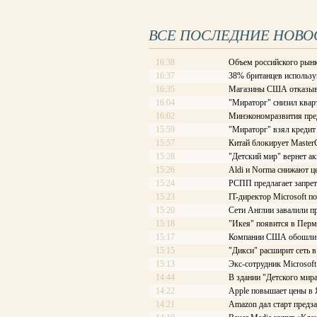
ВСЕ ПОСЛЕДНИЕ НОВО
16:38
Объем российского рынк
16:37
38% британцев использу
16:35
Магазины США отказыва
16:04
"Мираторг" снизил квар
16:02
Минэкономразвития пре
15:59
"Мираторг" взял кредит
15:57
Китай блокирует Master
15:28
"Детский мир" вернет ак
15:26
Aldi и Norma снижают ц
15:24
РСПП предлагает запрет
15:23
IT-директор Microsoft 
15:20
Сети Англии завалили п
15:18
"Икея" появится в Перми
15:17
Компании США обошли п
15:15
"Дикси" расширит сеть 
15:13
Экс-сотрудник Microsoft
14:44
В здании "Детского мир
14:22
Apple повышает цены в
14:21
Amazon дал старт предз