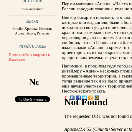
ИСТОЧНИК
Перми магазина «Ашан»: «На его па
России город-миллионник, куда не з
"Коммерсантъ"
Виктор Басаргин поясняет, что «на 
МЕТКИ
которые они выдвигали, были в бол
доходов за свои услуги и не очень
Ритейл
,
Хроника
,
Новость
,
края и тем возможностям, что откр
Ашан
,
Пермь
,
Регионы
переговоров дело не шло». По итог
сообщил, что г-н Глиниасти «в бли
ЧИТАЙТЕ ТАКЖЕ
владельцами «Ашан», а кроме того
ориентировать их на открытие мага
Промсвязьбанк открылся в
предоставим земельные участки, п
Казахстане
Напомним, в прошлом году городск
ритейлеру «Ашан» несколько площ
промышленные территории, а также 
тогда решение так и не было приня
еще двумя участками - территорией
Нестюковского тракта.