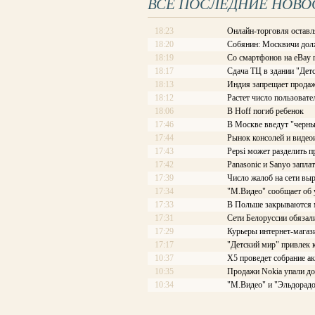
ВСЕ ПОСЛЕДНИЕ НОВО
18:23
Онлайн-торговля оставл
18:20
Собянин: Москвичи долж
18:19
Со смартфонов на eBay 
18:17
Сдача ТЦ в здании "Детс
18:13
Индия запрещает продаж
18:12
Растет число пользоват
18:06
В Hoff погиб ребенок
17:46
В Москве введут "черны
17:44
Рынок консолей и видео
17:43
Pepsi может разделить п
17:42
Panasonic и Sanyo запла
17:39
Число жалоб на сети выр
17:34
"М.Видео" сообщает об
17:33
В Польше закрываются 
17:31
Сети Белоруссии обязал
17:29
Курьеры интернет-магаз
17:17
"Детский мир" привлек 
10:37
X5 проведет собрание ак
10:35
Продажи Nokia упали до
10:34
"М.Видео" и "Эльдорадо