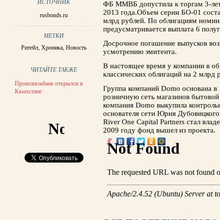
ИСТОЧНИК
ФБ ММВБ допустила к торгам 3-лет
2013 года.Объем серии БО-01 соста
rusbonds.ru
млрд рублей. По облигациям номин
предусматривается выплата 6 полу
МЕТКИ
Досрочное погашение выпусков воз
Ритейл
,
Хроника
,
Новость
усмотрению эмитента.
В настоящее время у компании в о
ЧИТАЙТЕ ТАКЖЕ
классических облигаций на 2 млрд 
Промсвязьбанк открылся в
Группа компаний Domo основана в 
Казахстане
розничную сеть магазинов бытовой 
компания Domo выкупила контрольн
основателя сети Юрия Дубовицкого
River One Capital Partners стал вла
2009 году фонд вышел из проекта.