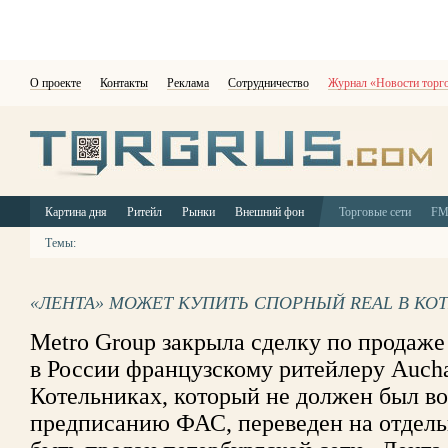
О проекте
Контакты
Реклама
Сотрудничество
Журнал «Новости торг
Картина дня
Ритейл
Рынки
Внешний фон
Торговые сети
F
Темы:
«ЛЕНТА» МОЖЕТ КУПИТЬ СПОРНЫЙ REAL В КО
Metro Group закрыла сделку по продаже
в России французскому ритейлеру Aucha
Котельниках, который не должен был во
предписанию ФАС, переведен на отдел