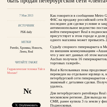
быть продан петербургской сети «Лента
Как говорится в сообщении Metro 
7 Мая 2013
ФАС на продажу российской сети R
последнее для сделки условие и зак
ИСТОЧНИК
антимонопольное ведомство постави
войти гипермаркет Real в подмоско
РБК daily
присутствует в этом городе и доля
одного магазина может превысить 
МЕТКИ
Судьбу спорного гипермаркета в M
Ритейл
,
Хроника
,
Новость
,
по внешним коммуникациям «Ашан 
Лента
,
Real
что у нее нет данных об этом магаз
Auchan получила 16 гипермаркетов,
ЧИТАЙТЕ ТАКЖЕ
торговых галерей».
Гидравлические тележки Yale в
Real в Котельниках пока продолжае
Москве!
переведен на отдельное юрлицо и, 
петербургской сети гипермаркетов «
знакомый с деталями сделки. Получ
удалось.
Для петербургского ритейлера Real
московском регионе. Для выхода на
СМИ, ранее купила 3 га земли у фи
Подмосковья.