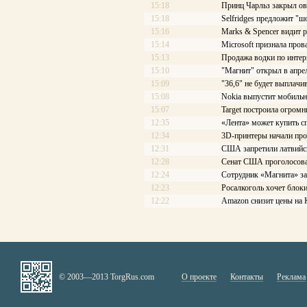
15:18
Принц Чарльз закрыл о
15:18
Selfridges предложит "ш
15:16
Marks & Spencer видит 
15:14
Microsoft признала про
15:13
Продажа водки по интер
15:10
"Магнит" открыл в апре
15:09
"36,6" не будет выплачи
15:08
Nokia выпустит мобильны
15:07
Target построила огром
12:35
«Лента» может купить с
12:34
3D-принтеры начали про
12:31
США запретили латвийс
12:28
Сенат США проголосовал
12:24
Сотрудник «Магнита» за
12:23
Росалкоголь хочет блоки
12:22
Amazon снизит цены на 
© 2003—2013 TorgRus.com
О проекте
Контакты
Реклама