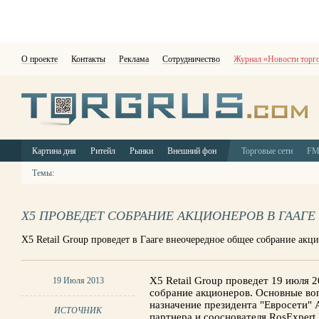
О проекте
Контакты
Реклама
Сотрудничество
Журнал «Новости торг
Картина дня
Ритейл
Рынки
Внешний фон
Торговые сети
F
Темы:
X5 ПРОВЕДЕТ СОБРАНИЕ АКЦИОНЕРОВ В ГААГЕ
X5 Retail Group проведет в Гааге внеочередное общее собрание акц
X5 Retail Group проведет 19 июля 2
19 Июля 2013
собрание акционеров. Основные во
назначение президента "Евросети"
ИСТОЧНИК
партнера и сооснователя RosExpert