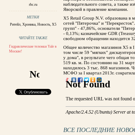
наблюдательного совета, а также и
rbc.ru
Яворской в правление компании.
МЕТКИ
Х5 Retail Group N.V. образована в 
сетей "Пятерочка" и "Перекресток"
Ритейл
,
Хроника
,
Новость
,
X5
групп" - 47,86%, основатели "Пяте
- 0,13%; казначейские GDR (Treasur
ЧИТАЙТЕ ТАКЖЕ
свободном обращении находится 3
Гидравлические тележки Yale в
Общее количество магазинов X5 в I 
Москве!
том числе 59 "мягких" дискаунтеро
у дома", в результате чего общая т
519 кв. м. По состоянию на 31 мар
находилось 3 тыс. 868 магазинов. Ч
МСФО за I квартал 2013г. сократила
ВСЕ ПОСЛЕДНИЕ НОВО