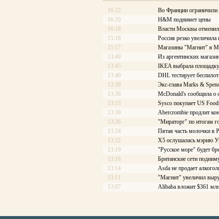
16:22
Во Франции ограничили
16:20
H&M поднимет цены
16:18
Власти Москвы отменили
15:18
Россия резко увеличила
15:17
Магазины "Магнит" в М
13:49
Из аргентинских магази
13:45
IKEA выбрала площадку
13:40
DHL тестирует беспило
13:38
Экс-глава Marks & Spenc
13:36
McDonald's сообщила о
13:33
Sysco покупает US Food
13:30
Abercrombie продлит ко
13:26
"Мираторг" по итогам го
13:24
Пятая часть молочки в 
13:22
X5 ослушалась мэрию У
13:19
"Русское море" будет б
13:16
Британские сети подним
13:14
Asda не продает алкогол
13:11
"Магнит" увеличил выру
13:07
Alibaba вложит $361 млн