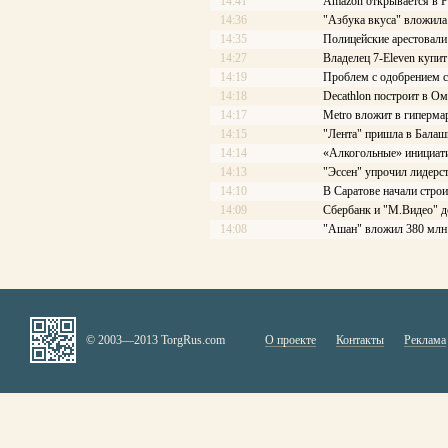
14:41
Amazon открывается в Р
14:36
"Азбука вкуса" вложила
14:35
Полицейские арестовали 
14:27
Владелец 7-Eleven купит
14:19
Проблем с одобрением с
14:18
Decathlon построит в Ом
14:17
Меtrо вложит в гиперма
14:15
"Лента" пришла в Балаш
14:14
«Алкогольные» инициати
14:13
"Эссен" упрочил лидерс
14:10
В Саратове начали стро
14:09
Сбербанк и "М.Видео" д
14:08
"Ашан" вложил 380 млн 
© 2003—2013 TorgRus.com
О проекте
Контакты
Реклама