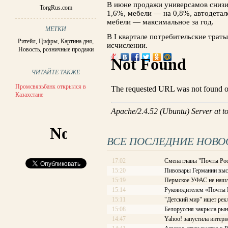
В июне продажи универсамов снизи
TorgRus.com
1,6%, мебели — на 0,8%, автодета
мебели — максимальное за год.
МЕТКИ
В I квартале потребительские трат
Ритейл
,
Цифры
,
Картина дня
,
исчислении.
Новость
,
розничные продажи
ЧИТАЙТЕ ТАКЖЕ
Промсвязьбанк открылся в
Казахстане
ВСЕ ПОСЛЕДНИЕ НОВО
17:02
Смена главы "Почты Рос
15:20
Пивовары Германии выст
15:19
Пермское УФАС не нашл
15:14
Руководителем «Почты Ро
15:11
"Детский мир" ищет рек
15:08
Белоруссия закрыла рын
14:47
Yahoo! запустила интерн