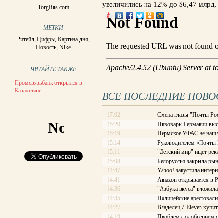
увеличились на 12% до $6,47 млрд.
TorgRus.com
МЕТКИ
Ритейл
,
Цифры
,
Картина дня
,
Новость
,
Nike
ЧИТАЙТЕ ТАКЖЕ
Промсвязьбанк открылся в
Казахстане
ВСЕ ПОСЛЕДНИЕ НОВО
17:02
Смена главы "Почты Рос
15:20
Пивовары Германии выст
15:19
Пермское УФАС не нашл
15:14
Руководителем «Почты Ро
15:11
"Детский мир" ищет рек
15:08
Белоруссия закрыла рын
14:47
Yahoo! запустила интерн
14:41
Amazon открывается в Р
14:36
"Азбука вкуса" вложила
14:35
Полицейские арестовали 
14:27
Владелец 7-Eleven купит
14:19
Проблем с одобрением с