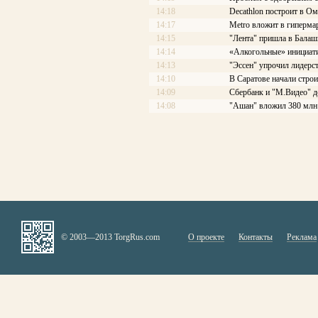
14:18
Decathlon построит в Ом
14:17
Меtrо вложит в гиперма
14:15
"Лента" пришла в Балаш
14:14
«Алкогольные» инициати
14:13
"Эссен" упрочил лидерс
14:10
В Саратове начали стро
14:09
Сбербанк и "М.Видео" д
14:08
"Ашан" вложил 380 млн 
© 2003—2013 TorgRus.com
О проекте
Контакты
Реклама