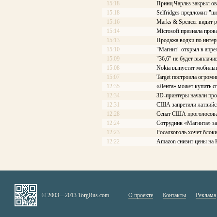
15:18
Принц Чарльз закрыл о
15:18
Selfridges предложит "ш
15:16
Marks & Spencer видит 
15:14
Microsoft признала про
15:13
Продажа водки по интер
15:10
"Магнит" открыл в апре
15:09
"36,6" не будет выплачи
15:08
Nokia выпустит мобильны
15:07
Target построила огром
12:35
«Лента» может купить с
12:34
3D-принтеры начали про
12:31
США запретили латвийс
12:28
Сенат США проголосовал
12:24
Сотрудник «Магнита» за
12:23
Росалкоголь хочет блоки
12:22
Amazon снизит цены на 
© 2003—2013 TorgRus.com
О проекте
Контакты
Реклама