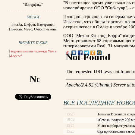
"В настоящее время уже начались 
"Интерфакс"
новосибирское ООО "Сиб-лувр", - ск
Площадь строящегося гипермаркета
МЕТКИ
Известно, что общая торговая площ
Ритейл
,
Цифры
,
Намерения
,
открывшегося в Омске в ноябре 2007
Новость
,
Меtrо
,
Омск
,
Регионы
ООО "Метро Кэш энд Кэрри" входит
Metro управляет 68 торговыми цент
ЧИТАЙТЕ ТАКЖЕ
гипермаркетами Real, 31 магазином 
Гидравлические тележки Yale в
Москве!
ВСЕ ПОСЛЕДНИЕ НОВО
15:26
Тельман Исмаилов сохра
15:24
«Семья» получит 200 мл
15:24
Metro подбирает участок
15:23
Суд приостановил взыска