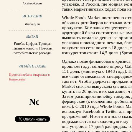
facebook.com
упаковке. В России, где модная эко
таких маркетинговых ходах пока н
ИСТОЧНИК
Whole Foods Market постепенно отх
обычных ритейлеров не только мет
rbcdaily.ru
продуктов. Компания существует с 
аудиторией были состоятельные ам
МЕТКИ
выложить немалые деньги за органич
упаковка шоколадного печенья, баге
Ритейл
,
Цифры
,
Тренды
,
покупателю сети почти в 18 долл., 
Главные новости
,
Новость
,
конкурентов стоит 14,5 долл. (Sprout
потребительские расходы
Однако после финансового кризиса 
прош­лом году, согласно опросу Gal
ЧИТАЙТЕ ТАКЖЕ
151 долл. (минимум с 1948 года). П
Промсвязьбанк открылся в
все чаще отслеживают спецпредложе
Казахстане
там нет. Чтобы удержать продажи 
Mar­ket сначала выпускала специа
купить на 20 долл. в их магазине,
Затем расширила линейку товаров,
фермерские (к последним требован
ниже). С 2010 года Whole Foods Ma
используя Facebook и Twitter для 
предложений. И хотя это мало сказы
подсаживается на скидочную иглу —
она устроила 17 дней распродаж, т
случае таких распродаж компания к