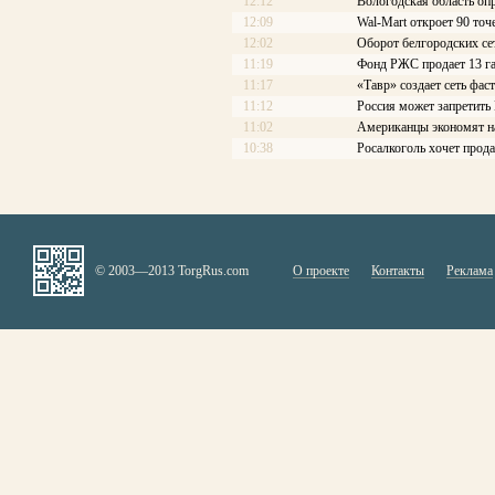
12:12
Вологодская область оп
12:09
Wal-Mart откроет 90 то
12:02
Оборот белгородских се
11:19
Фонд РЖС продает 13 г
11:17
«Тавр» создает сеть фас
11:12
Россия может запретит
11:02
Американцы экономят н
10:38
Росалкоголь хочет прод
© 2003—2013 TorgRus.com
О проекте
Контакты
Реклама