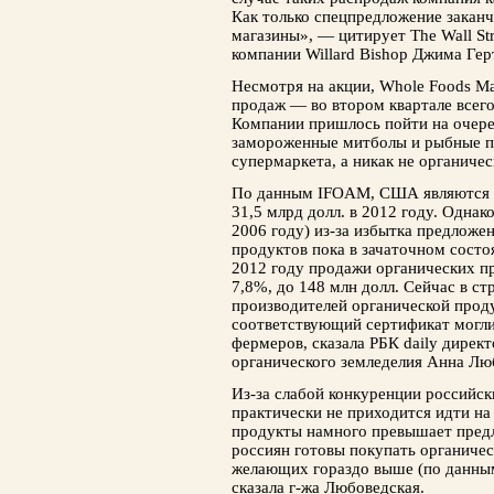
Как только спецпредложение заканч
магазины», — цитирует The Wall Str
компании Willard Bishop Джима Гер
Несмотря на акции, Whole Foods Ma
продаж — во втором квартале всего
Компании пришлось пойти на очере
замороженные митболы и рыбные п
супермаркета, а никак не органичес
По данным IFOAM, США являются 
31,5 млрд долл. в 2012 году. Однак
2006 году) из-за избытка предложе
продуктов пока в зачаточном сост
2012 году продажи органических п
7,8%, до 148 млн долл. Сейчас в с
производителей органической проду
соответствующий сертификат могли
фермеров, сказала РБК daily дирек
органического земледелия Анна Лю
Из-за слабой конкуренции россий­с
практически не приходится идти на
продукты намного превышает пред
россиян готовы покупать органичес
желающих гораздо выше (по данны
сказала г-жа Любоведская.