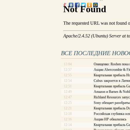
ВСЕ ПОСЛЕДНИЕ НОВО
13:04
Онищенко: Roshen пока 
12:57
Акции Abercrombie & Fi
12:55
Квартальная прибыль Ho
12:54
Cubus закроется в Латв
12:51
Квартальная прибыль Ga
12:49
Amazon и Barnes & Nobl
12:47
Richland Resources запу
12:25
Sony обещает разобратьс
12:21
Квартальная прибыль Dol
12:18
Российская глубинка ос
12:16
Акции HP обвалились
12:14
Квартальная прибыль G