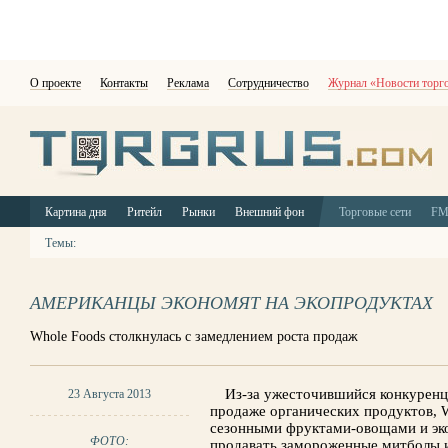
О проекте
Контакты
Реклама
Сотрудничество
Журнал «Новости торг
Картина дня
Ритейл
Рынки
Внешний фон
Торговые сети
F
Темы:
АМЕРИКАНЦЫ ЭКОНОМЯТ НА ЭКОПРОДУКТАХ
Whole Foods столкнулась с замедлением роста продаж
Из-за ужесточившийся конкурен
23 Августа 2013
продаже органических продуктов, W
сезонными фруктами-овощами и эко
ФОТО:
продавать замороженные митболы 