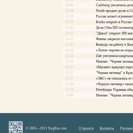
16:00
Carlsberg увеличила дол
15:59
Nestle продает долю в G
15:58
Россия может ограничит
15:57
Kesko откроет в России 
15:56
Доля Ultra HD-телевизо
14:35
"Дикси" откроет 300 маг
14:32
Финны закрыли магазины
14:30
Конкурс на работу в Ike
14:26
«Лента» перенесла откр
14:22
Zale увеличила квартал
13:36
Мнение: "Черная пятница
13:33
«Магнит» выкупил торг
13:27
"Черная пятница" в Кра
13:22
«ЭКС» не отказалась от 
13:18
«Черную пятницу» назва
13:14
Ритейлеры Украины объ
13:06
Мнение: "Черная пятниц
© 2003—2013 TorgRus.com
О проекте
Контакты
Реклама