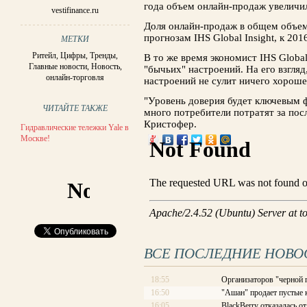
года объем онлайн-продаж увеличил
vestifinance.ru
Доля онлайн-продаж в общем объем
прогнозам IHS Global Insight, к 201
МЕТКИ
Ритейл
,
Цифры
,
Тренды
,
В то же время экономист IHS Globa
Главные новости
,
Новость
,
"бычьих" настроений. На его взгля
онлайн-торговля
настроений не сулит ничего хороше
"Уровень доверия будет ключевым ф
ЧИТАЙТЕ ТАКЖЕ
много потребители потратят за посл
Кристофер.
Гидравлические тележки Yale в
Москве!
ВСЕ ПОСЛЕДНИЕ НОВО
18:55
Организаторов "черной 
16:50
"Ашан" продает пустые 
16:05
BlackBerry отказалась о