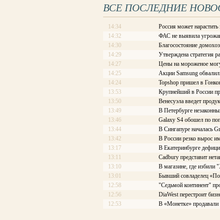
ВСЕ ПОСЛЕДНИЕ НОВО
14:34
Россия может нарастить
14:32
ФАС не выявила угрожаю
14:30
Благосостояние домохо
14:29
Утверждена стратегия р
14:27
Цены на мороженое могу
14:25
Акции Samsung обвалил
14:24
Topshop пришел в Гонко
13:53
Крупнейший в России пр
13:50
Венесуэла введет проду
13:49
В Петербурге незаконны
13:46
Galaxy S4 обошел по по
13:44
В Сингапуре началась Gre
13:42
В России резко вырос и
13:17
В Екатеринбурге дефиц
13:11
Cadbury представит не
13:10
В магазине, где избили
13:01
Бывший совладелец «Под
12:58
"Седьмой континент" пр
12:56
DiaWest перестроит бизн
12:53
В «Монетке» продавали