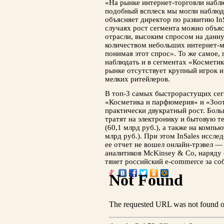
«На рынке интернет-торговли наблю
подобный всплеск мы могли наблюд
объясняет директор по развитию I
случаях рост сегмента можно объяс
отрасли, высоким спросом на данн
количеством небольших интернет-м
понимая этот спрос». То же самое,
наблюдать и в сегментах «Космети
рынке отсутствует крупный игрок и
мелких ритейлеров.
В топ-3 самых быстрорастущих сег
«Косметика и парфюмерия» и «Зоот
практически двукратный рост. Боль
тратят на электронику и бытовую те
(60,1 млрд руб.), а также на компь
млрд руб.). При этом InSales иссле
ее отчет не вошел онлайн-трэвел — 
аналитиков McKinsey & Co, наряду 
тянет российский e-commerce за со