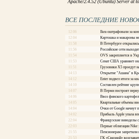
ВСЕ ПОСЛЕДНИЕ НОВО
12:06
Ikea оштрафовали за ко
12:04
Картошка и макароны не
11:58
В Петербурге открылись
11:56
Российские сети выходя
11:54
OVS закрепляется в Ук
11:53
Сенат США уравняет он
11:51
Грузовики Х5 проедут 
14:13
Открытие "Ашана" в Кра
14:12
Enter подвел итоги за кв
14:10
Составлен рейтинг круп
14:07
В Перми построят перв
14:06
Ввоз финского картофел
14:05
Квартальные объемы вво
14:04
Очки от Google начнут п
14:02
Прибыль Apple упала впе
22:04
Французские виноделы с
22:03
Первые облигации Nike 
21:55
Пенсионерам запретили в
21:53
ГК «Связной» возглави