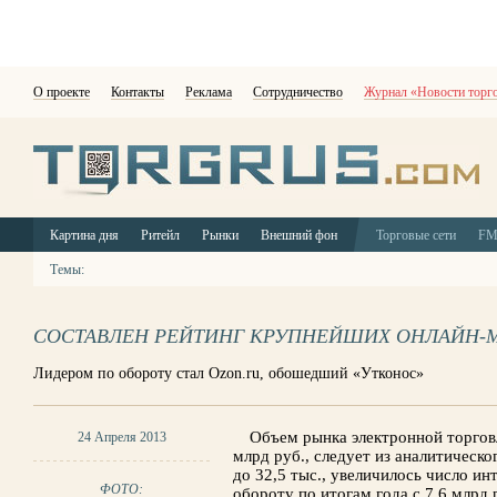
О проекте
Контакты
Реклама
Сотрудничество
Журнал «Новости торг
Картина дня
Ритейл
Рынки
Внешний фон
Торговые сети
F
Темы:
СОСТАВЛЕН РЕЙТИНГ КРУПНЕЙШИХ ОНЛАЙН-
Лидером по обороту стал Ozon.ru, обошедший «Утконос»
Объем рынка электронной торговл
24 Апреля 2013
млрд руб., следует из аналитическог
до 32,5 тыс., увеличилось число ин
ФОТО:
обороту по итогам года с 7,6 млрд 