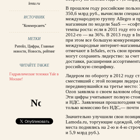
lenta.ru
В прошлом году российские пользо
350,6 млрд руб., вычислили специа
ИСТОЧНИК
международную группу Allegro и п
магазинам по модели SaaS — «софт 
"Коммерсантъ"
темпы роста: если в 2011 году его 
2012-го — на 36%. В 2013 году в I
МЕТКИ
при этом все большую конкуренцию
международные интернет-магазины.
Ритейл
,
Цифры
,
Главные
отмечают в InSales, есть свои пре
новости
,
Новость
,
рейтинг
могут сохранить лидерство: за сче
доставки, расширения ассортимент
ЧИТАЙТЕ ТАКЖЕ
российскую специфику.
Гидравлические тележки Yale в
Лидером по обороту в 2012 году ст
Москве!
сместивший с этой позиции лидера 
передвинувшийся на третье место: 
Ozon заявляла о своем валовом обор
Эти цифры учитывают полную стои
и НДС. Заявленная прошлогодняя ч
только комиссию без НДС,— почти 
Значительно улучшили свои позиции
Lamoda.ru, торгующие одеждой, обу
места поднялись на 2-ю и 4-ю строч
и 5,9 млрд руб.).