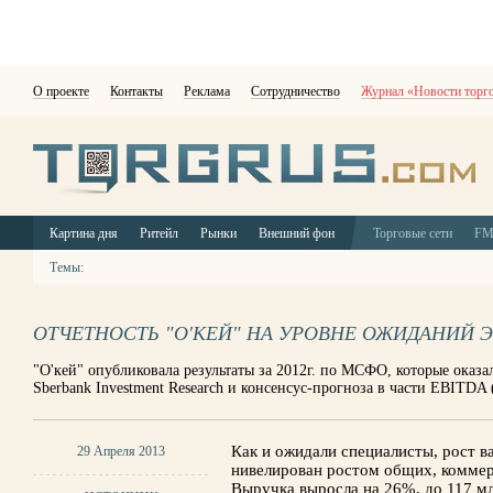
О проекте
Контакты
Реклама
Сотрудничество
Журнал «Новости торг
Картина дня
Ритейл
Рынки
Внешний фон
Торговые сети
F
Темы:
ОТЧЕТНОСТЬ "O'КЕЙ" НА УРОВНЕ ОЖИДАНИЙ 
"O'кей" опубликовала результаты за 2012г. по МСФО, которые оказ
Sberbank Investment Research и консенсус-прогноза в части EBITDA 
Как и ожидали специалисты, рост в
29 Апреля 2013
нивелирован ростом общих, коммер
Выручка выросла на 26%, до 117 мл