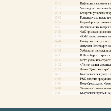
15:13
Инфляция в еврозоне в 
15:12
Samsung встроит чипы In
15:11
Белоусов: ускорение ин
15:00
Британец умер после тре
14:59
Годовой рост розничных
14:58
Доставляющих товары на
14:56
ФАС признала незаконно
14:54
ФСФР приостановила эм
14:41
Онищенко советует есть
14:40
Депутаты Петербурга хо
14:38
Узбекистан присоединил
14:36
В Петербурге откроется
14:33
Metro узаконило строите
14:32
«Лента» начнет строител
14:29
Дочке "Детского мира" 
14:12
Квартальная выручка Ca
14:06
P&G поделит продукцию
14:05
Потребрасходы во Франц
14:04
"Боржоми" пока продают
14:02
Квартальная прибыль Big