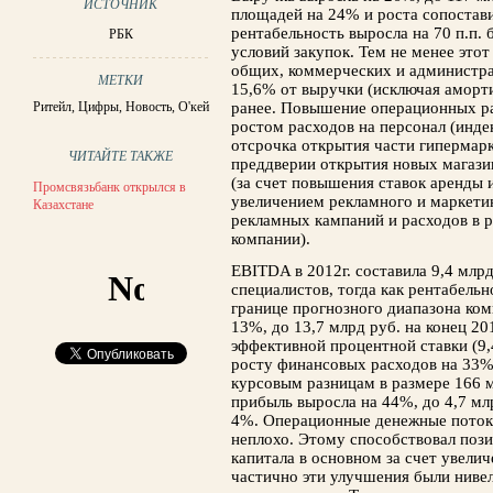
ИСТОЧНИК
площадей на 24% и роста сопостав
рентабельность выросла на 70 п.п
РБК
условий закупок. Тем не менее это
общих, коммерческих и администра
МЕТКИ
15,6% от выручки (исключая аморт
Ритейл
,
Цифры
,
Новость
,
O'кей
ранее. Повышение операционных ра
ростом расходов на персонал (инде
отсрочка открытия части гипермарк
ЧИТАЙТЕ ТАКЖЕ
преддверии открытия новых магази
(за счет повышения ставок аренды
Промсвязьбанк открылся в
увеличением рекламного и маркети
Казахстане
рекламных кампаний и расходов в р
компании).
EBITDA в 2012г. составила 9,4 млрд
специалистов, тогда как рентабельн
границе прогнозного диапазона ком
13%, до 13,7 млрд руб. на конец 2
эффективной процентной ставки (9,4
росту финансовых расходов на 33%
курсовым разницам в размере 166 м
прибыль выросла на 44%, до 4,7 мл
4%. Операционные денежные потоки
неплохо. Этому способствовал поз
капитала в основном за счет увели
частично эти улучшения были ниве