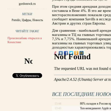
gordonrock.ru
При этом средняя арендная доходн
составила в Вене 4%. В это же вре
МЕТКИ
месторасположениях показали сред
сообщает компания Sаvills в иссле
Ритейл
,
Цифры
,
Новость
Австрии и других стран Европы.
Для сравнения - наибольшей аренд
ЧИТАЙТЕ ТАКЖЕ
магазины и ТЦ на главных торговых
Промсвязьбанк открылся в
7,5% и 7,75%. Наименьшей арендно
Казахстане
магазины на главных торговых ули
доходностью характеризовались тор
ВСЕ ПОСЛЕДНИЕ НОВО
13:44
80% складов в России п
13:43
Топ-менеджмент Apple и