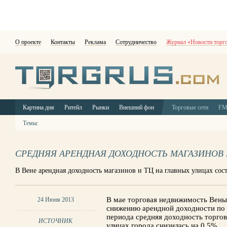
О проекте
Контакты
Реклама
Сотрудничество
Журнал «Новости торг
Картина дня
Ритейл
Рынки
Внешний фон
Торговые сети
F
Темы:
СРЕДНЯЯ АРЕНДНАЯ ДОХОДНОСТЬ МАГАЗИНОВ 
В Вене арендная доходность магазинов и ТЦ на главных улицах сос
В мае торговая недвижимость Вены 
24 Июня 2013
снижению арендной доходности по 
периода средняя доходность торго
ИСТОЧНИК
улицах города снизилась на 0,5%.