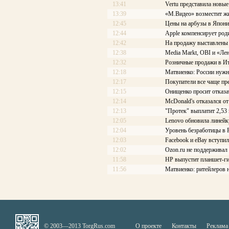
13:41
Vertu представила новы
13:39
«М.Видео» возместит жи
12:45
Цены на арбузы в Япони
12:44
Apple компенсирует роди
12:42
На продажу выставлены
12:38
Media Markt, OBI и «Ле
12:32
Розничные продажи в Ит
12:18
Матвиенко: России нужн
12:17
Покупатели все чаще пр
12:15
Онищенко просит отказа
12:14
McDonald's отказался 
12:13
"Протек" выплатит 2,53
12:05
Lenovo обновила линейк
12:04
Уровень безработицы в Р
12:03
Facebook и eBay вступи
12:02
Ozon.ru не поддерживал 
11:58
HP выпустит планшет-ги
11:56
Матвиенко: ритейлеров 
© 2003—2013 TorgRus.com
О проекте
Контакты
Реклама