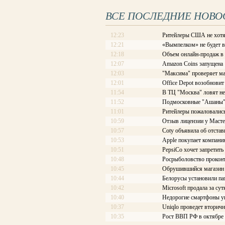
ВСЕ ПОСЛЕДНИЕ НОВО
12:23
Ритейлеры США не хотя
12:21
«Вымпелком» не будет 
12:18
Объем онлайн-продаж в
12:07
Amazon Coins запущена
12:03
"Максима" проверяет ма
12:01
Office Depot возобновит
11:54
В ТЦ "Москва" ловят не
11:52
Подмосковные "Ашаны" 
11:01
Ритейлеры пожаловались
10:59
Отзыв лицензии у Масте
10:57
Coty объявила об отстав
10:53
Apple покупает компани
10:51
PepsiCo хочет запретить
10:48
Росрыболовство проконт
10:45
Обрушившийся магазин 
10:44
Белорусы установили па
10:42
Microsoft продала за су
10:40
Недорогие смартфоны ук
10:37
Uniqlo проведет вторич
10:35
Рост ВВП РФ в октябре 