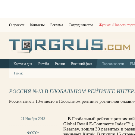
О проекте
Контакты
Реклама
Сотрудничество
Журнал «Новости торг
Картина дня
Ритейл
Рынки
Внешний фон
Торговые сети
F
Темы:
РОССИЯ №13 В ГЛОБАЛЬНОМ РЕЙТИНГЕ ИНТЕР
Россия заняла 13-е место в Глобальном рейтинге розничной онлайн
В Глобальный рейтинг розничной 
21 Ноября 2013
Global Retail E-Commerce Index™ )
Kearney, вошли 30 развитых и разв
ФОТО:
занимает Китай. В группу 15 стран