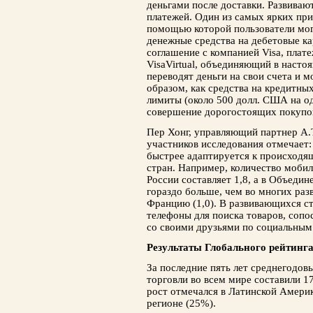
деньгами после доставки. Развиваю
платежей. Один из самых ярких при
помощью которой пользователи мог
денежные средства на дебетовые ка
соглашение с компанией Visa, плат
VisaVirtual, объединяющий в насто
переводят деньги на свои счета и м
образом, как средства на кредитн
лимиты (около 500 долл. США на о
совершение дорогостоящих покупо
Пер Хонг, управляющий партнер A.T
участников исследования отмечает
быстрее адаптируется к происходя
стран. Например, количество моби
России составляет 1,8, а в Объеди
гораздо больше, чем во многих раз
Францию (1,0). В развивающихся с
телефоны для поиска товаров, соп
со своими друзьями по социальным
Результаты Глобального рейтинга
За последние пять лет среднегодов
торговли во всем мире составили 
рост отмечался в Латинской Америк
регионе (25%).