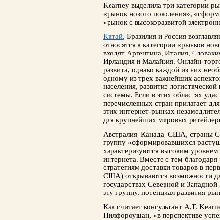
Kearney выделила три категории ры
«рынок нового поколения», «сфор
«рынок с высокоразвитой электрон
Китай
, Бразилия и Россия возглавл
относятся к категории «рынков ново
входят Аргентина, Италия, Словаки
Ирландия и Малайзия. Онлайн-торг
развита, однако каждой из них нео
одному из трех важнейших аспектов
населения, развитие логистическо
системы. Если в этих областях удас
перечисленных стран прилагает для 
этих интернет-рынках незамедлител
для крупнейших мировых ритейлер
Австралия, Канада, США, страны С
группу «сформировавшихся растущ
характеризуются высоким уровнем 
интернета. Вместе с тем благодар
стратегиям доставки товаров в пер
США) открываются возможности для
государствах Северной и Западной 
эту группу, потенциал развития рын
Как считает консультант A.T. Kear
Нилфороушан, «в перспективе успе