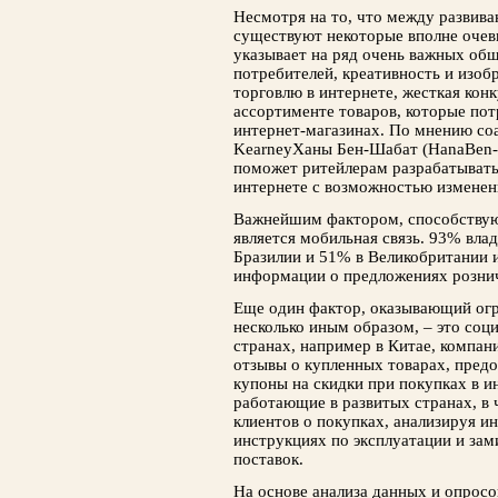
Несмотря на то, что между развив
существуют некоторые вполне очев
указывает на ряд очень важных общ
потребителей, креативность и изоб
торговлю в интернете, жесткая кон
ассортименте товаров, которые по
интернет-магазинах. По мнению соа
KearneyХаны Бен-Шабат (HanaBen-S
поможет ритейлерам разрабатывать
интернете с возможностью изменен
Важнейшим фактором, способствую
является мобильная связь. 93% вла
Бразилии и 51% в Великобритании 
информации о предложениях розни
Еще один фактор, оказывающий огр
несколько иным образом, – это соц
странах, например в Китае, компа
отзывы о купленных товарах, предо
купоны на скидки при покупках в и
работающие в развитых странах, в
клиентов о покупках, анализируя и
инструкциях по эксплуатации и зам
поставок.
На основе анализа данных и опросов