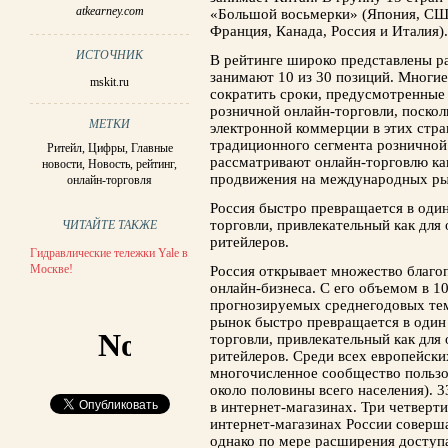
atkearney.com
«Большой восьмерки» (Япония, СШ
Франция, Канада, Россия и Италия).
ИСТОЧНИК
В рейтинге широко представлены р
занимают 10 из 30 позиций. Многи
mskit.ru
сократить сроки, предусмотренные
розничной онлайн-торговли, поско
МЕТКИ
электронной коммерции в этих стра
традиционного сегмента розничной
Ритейл
,
Цифры
,
Главные
рассматривают онлайн-торговлю ка
новости
,
Новость
,
рейтинг
,
продвижения на международных ры
онлайн-торговля
Россия быстро превращается в оди
торговли, привлекательный как для
ЧИТАЙТЕ ТАКЖЕ
ритейлеров.
Гидравлические тележки Yale в
Москве!
Россия открывает множество благо
онлайн-бизнеса. С его объемом в 
прогнозируемых среднегодовых тем
рынок быстро превращается в один
торговли, привлекательный как для
ритейлеров. Среди всех европейски
многочисленное сообщество пользов
около половины всего населения). 
в интернет-магазинах. Три четверт
интернет-магазинах России соверша
однако по мере расширения доступа