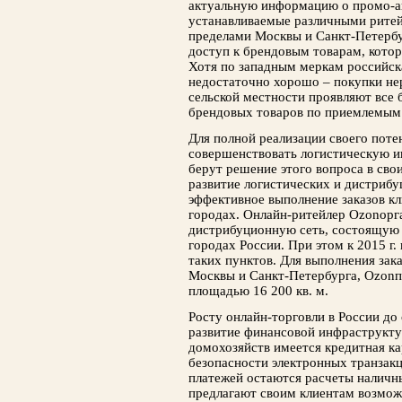
актуальную информацию о промо-ак
устанавливаемые различными ритей
пределами Москвы и Санкт-Петербу
доступ к брендовым товарам, котор
Хотя по западным меркам российск
недостаточно хорошо – покупки не
сельской местности проявляют все
брендовых товаров по приемлемым
Для полной реализации своего пот
совершенствовать логистическую и
берут решение этого вопроса в сво
развитие логистических и дистриб
эффективное выполнение заказов к
городах. Онлайн-ритейлер Ozonорг
дистрибуционную сеть, состоящую и
городах России. При этом к 2015 г
таких пунктов. Для выполнения зак
Москвы и Санкт-Петербурга, Ozonп
площадью 16 200 кв. м.
Росту онлайн-торговли в России до
развитие финансовой инфраструктур
домохозяйств имеется кредитная ка
безопасности электронных транза
платежей остаются расчеты наличн
предлагают своим клиентам возмож