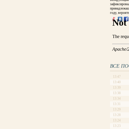
зафиксирова
принадлежащ
году, вероят
ВСЕ П
13:47
13:40
13:39
13:38
13:34
13:31
13:29
13:28
13:24
13:23