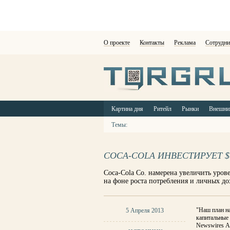
О проекте
Контакты
Реклама
Сотрудни
Картина дня
Ритейл
Рынки
Внешни
Темы:
COCA-COLA ИНВЕСТИРУЕТ 
Coca-Cola Co. намерена увеличить уро
на фоне роста потребления и личных до
"Наш план на
5 Апреля 2013
капитальные 
Newswires Ах