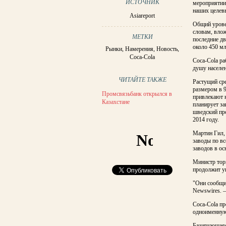
ИСТОЧНИК
мероприятии 
наших целевы
Asiareport
Общий уровен
словам, вло
МЕТКИ
последние дв
около 450 мл
Рынки
,
Намерения
,
Новость
,
Coca-Cola
Coca-Cola ра
душу населен
ЧИТАЙТЕ ТАКЖЕ
Растущий ср
размером в 
Промсвязьбанк открылся в
привлекают н
Казахстане
планирует за
шведский пр
2014 году.
Мартин Гил, 
заводы по вс
заводов в ос
Министр торг
продолжит у
"Они сообщил
Newswires. –
Coca-Cola пр
одноименную 
Базирующаяся