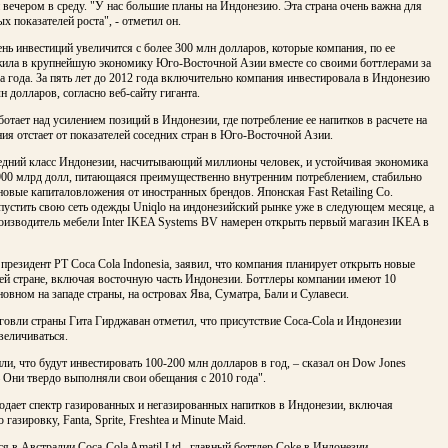
вечером в среду. "У нас большие планы на Индонезию. Эта страна очень важна для
х показателей роста", - отметил он.
ь инвестиций увеличится с более 300 млн долларов, которые компания, по ее
жила в крупнейшую экономику Юго-Восточной Азии вместе со своими боттлерами за
а года. За пять лет до 2012 года включительно компания инвестировала в Индонезию
н долларов, согласно веб-сайту гиганта.
ботает над усилением позиций в Индонезии, где потребление ее напитков в расчете на
ия отстает от показателей соседних стран в Юго-Восточной Азии.
едний класс Индонезии, насчитывающий миллионы человек, и устойчивая экономика
900 млрд долл, питающаяся преимущественно внутренним потреблением, стабильно
овые капиталовложения от иностранных брендов. Японская Fast Retailing Co.
пустить свою сеть одежды Uniqlo на индонезийский рынке уже в следующем месяце, а
оизводитель мебели Inter IKEA Systems BV намерен открыть первый магазин IKEA в
президент PT Coca Cola Indonesia, заявил, что компания планирует открыть новые
ей стране, включая восточную часть Индонезии. Боттлеры компании имеют 10
новном на западе страны, на островах Ява, Суматра, Бали и Сулавеси.
овли страны Гита Гирджаван отметил, что присутствие Coca-Cola и Индонезии
величиваться.
и, что будут инвестировать 100-200 млн долларов в год, – сказал он Dow Jones
 Они твердо выполняли свои обещания с 2010 года".
одает спектр газированных и негазированных напитков в Индонезии, включая
газировку, Fanta, Sprite, Freshtea и Minute Maid.
 в Австралии Coca-Cola Amatil Ltd., главный боттлер Coke в Индонезии,