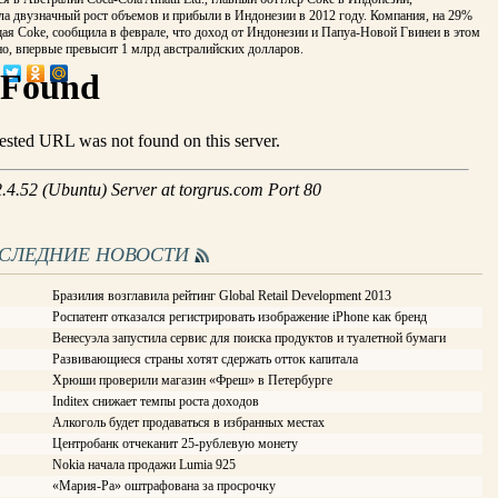
ла двузначный рост объемов и прибыли в Индонезии в 2012 году. Компания, на 29%
ая Coke, сообщила в феврале, что доход от Индонезии и Папуа-Новой Гвинеи в этом
но, впервые превысит 1 млрд австралийских долларов.
ОСЛЕДНИЕ НОВОСТИ
Бразилия возглавила рейтинг Global Retail Development 2013
Роспатент отказался регистрировать изображение iPhone как бренд
Венесуэла запустила сервис для поиска продуктов и туалетной бумаги
Развивающиеся страны хотят сдержать отток капитала
Хрюши проверили магазин «Фреш» в Петербурге
Inditex снижает темпы роста доходов
Алкоголь будет продаваться в избранных местах
Центробанк отчеканит 25-рублевую монету
Nokia начала продажи Lumia 925
«Мария-Ра» оштрафована за просрочку