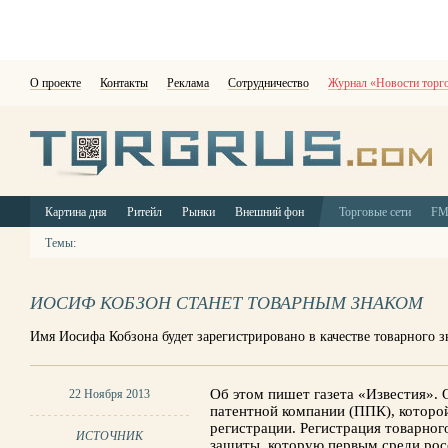
О проекте
Контакты
Реклама
Сотрудничество
Журнал «Новости торг
Картина дня
Ритейл
Рынки
Внешний фон
Торговые сети
F
Темы:
ИОСИФ КОБЗОН СТАНЕТ ТОВАРНЫМ ЗНАКОМ
Имя Иосифа Кобзона будет зарегистрировано в качестве товарного з
Об этом пишет газета «Известия».
22 Ноября 2013
патентной компании (ППК), которо
регистрации. Регистрация товарног
ИСТОЧНИК
защиты, которую первым среди рос