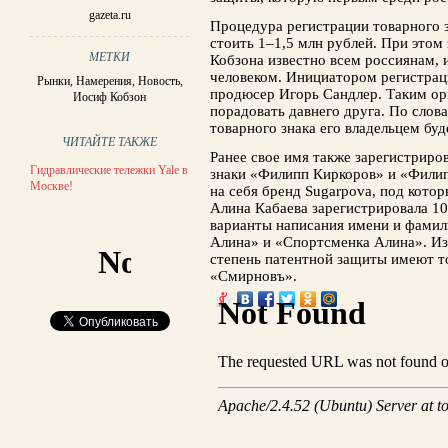
gazeta.ru
Процедура регистрации товарного з
стоить 1–1,5 млн рублей. При этом 
МЕТКИ
Кобзона известно всем россиянам, 
человеком. Инициатором регистра
Рынки
,
Намерения
,
Новость
,
продюсер Игорь Сандлер. Таким о
Иосиф Кобзон
порадовать давнего друга. По слов
товарного знака его владельцем буд
ЧИТАЙТЕ ТАКЖЕ
Ранее свое имя также зарегистриро
Гидравлические тележки Yale в
знаки «Филипп Киркоров» и «Фили
Москве!
на себя бренд Sugarpova, под кото
Алина Кабаева зарегистрировала 1
варианты написания имени и фамили
Алина» и «Спортсменка Алина». И
степень патентной защиты имеют т
«Смирновъ».