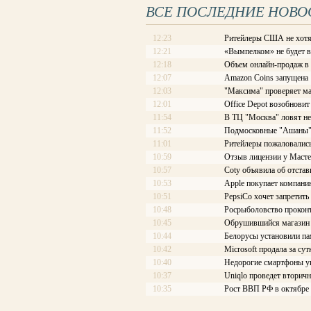
ВСЕ ПОСЛЕДНИЕ НОВО
12:23
Ритейлеры США не хотя
12:21
«Вымпелком» не будет 
12:18
Объем онлайн-продаж в
12:07
Amazon Coins запущена
12:03
"Максима" проверяет ма
12:01
Office Depot возобновит
11:54
В ТЦ "Москва" ловят не
11:52
Подмосковные "Ашаны" 
11:01
Ритейлеры пожаловались
10:59
Отзыв лицензии у Масте
10:57
Coty объявила об отстав
10:53
Apple покупает компани
10:51
PepsiCo хочет запретить
10:48
Росрыболовство проконт
10:45
Обрушившийся магазин 
10:44
Белорусы установили па
10:42
Microsoft продала за су
10:40
Недорогие смартфоны ук
10:37
Uniqlo проведет вторич
10:35
Рост ВВП РФ в октябре 