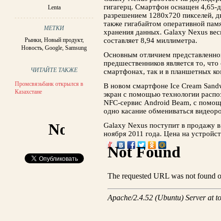
гигагерц. Смартфон оснащен 4,65
Lenta
разрешением 1280x720 пикселей, дв
также гигабайтом оперативной памя
МЕТКИ
хранения данных. Galaxy Nexus вес
Рынки
,
Новый продукт
,
составляет 8,94 миллиметра.
Новость
,
Google
,
Samsung
Основным отличием представленной
предшественников является то, что
ЧИТАЙТЕ ТАКЖЕ
смартфонах, так и в планшетных к
Промсвязьбанк открылся в
В новом смартфоне Ice Cream Sandw
Казахстане
экран с помощью технологии распоз
NFC-сервис Android Beam, с помощь
одно касание обмениваться видеор
Galaxy Nexus поступит в продажу в
ноября 2011 года. Цена на устройс