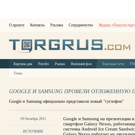
О проекте
Контакты
Реклама
Сотрудничество
Журнал «Новости торг
Картина дня
Ритейл
Рынки
Внешний фон
Торговые сети
F
Темы:
GOOGLE И SAMSUNG ПРОВЕЛИ ОТЛОЖЕННУЮ 
Google и Samsung официально представили новый "гуглофон"
Google и Samsung на презентации в
19 Октября 2011
смартфон Galaxy Nexus, работающи
системы Android Ice Cream Sandwic
ИСТОЧНИК
Galaxy Nexus работает на двухядер