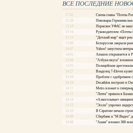
ВСЕ ПОСЛЕДНИЕ НОВО
17:02
Смена главы "Почты Рос
15:20
Пивовары Германии выст
15:19
Пермское УФАС не нашл
15:14
Руководителем «Почты Ро
15:11
"Детский мир" ищет рек
15:08
Белоруссия закрыла рын
14:47
Yahoo! запустила интерн
14:41
Amazon открывается в Р
14:36
"Азбука вкуса" вложила
14:35
Полицейские арестовали 
14:27
Владелец 7-Eleven купит
14:19
Проблем с одобрением с
14:18
Decathlon построит в Ом
14:17
Меtrо вложит в гиперма
14:15
"Лента" пришла в Балаш
14:14
«Алкогольные» инициати
14:13
"Эссен" упрочил лидерс
14:10
В Саратове начали стро
14:09
Сбербанк и "М.Видео" д
14:08
"Ашан" вложил 380 млн 