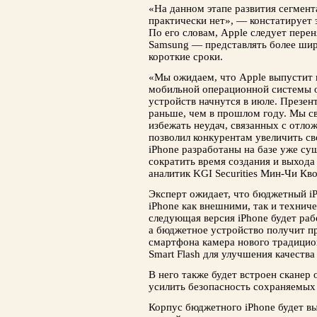
«На данном этапе развития сегмен
практически нет», — констатирует э
По его словам, Apple следует пере
Samsung — представлять более шир
короткие сроки.
«Мы ожидаем, что Apple выпустит н
мобильной операционной системы от
устройств начнутся в июле. Презен
раньше, чем в прошлом году. Мы св
избежать неудач, связанных с отло
позволил конкурентам увеличить св
iPhone разработаны на базе уже су
сократить время создания и выхода
аналитик KGI Securities Мин-Чи Кво
Эксперт ожидает, что бюджетный iP
iPhone как внешними, так и технич
следующая версия iPhone будет ра
а бюджетное устройство получит п
смартфона камера нового традицио
Smart Flash для улучшения качеств
В него также будет встроен сканер 
усилить безопасность сохраняемых
Корпус бюджетного iPhone будет вы