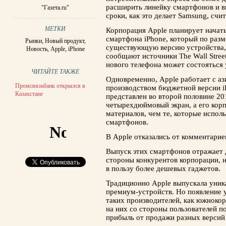
расширить линейку смартфонов и вы
"Газета.ru"
сроки, как это делает Samsung, счи
МЕТКИ
Корпорация Apple планирует начат
смартфона iPhone, который по разм
Рынки
,
Новый продукт
,
существующую версию устройства, 
Новость
,
Apple
,
iPhone
сообщают источники The Wall Street
нового телефона может состояться 
ЧИТАЙТЕ ТАКЖЕ
Одновременно, Apple работает с а
Промсвязьбанк открылся в
производством бюджетной версии i
Казахстане
представлен во второй половине 20
четырехдюймовый экран, а его корп
материалов, чем те, которые испол
смартфонов.
В Apple отказались от комментарие
Выпуск этих смартфонов отражает д
стороны конкурентов корпорации, 
в пользу более дешевых гаджетов.
Традиционно Apple выпускала уник
премиум-устройств. Но появление у
таких производителей, как южнокор
на них со стороны пользователей п
прибыль от продажи разных версий