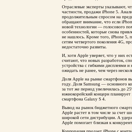
Отраслевые эксперты указывают, чт
частности, продажи iPhone 5. Аналит
продолжительным спросом на пред
обращают внимание, что если iPho
новой технологии — голосового пом
особенностей, которые снова привл
не нашлось. Кроме того, iPhone 5
сетям четвертого поколения 4G, про
недостаточно развиты.
И, хотя Apple уверяет, что у них е
считают, что новых разработок, с
устройства с гибкими дисплеями и
ожидать не ранее, чем через несколь
Доля Apple на рынке смартфонов вы
году. Доля Samsung — основного к
за тот же период увеличилась до 2
южнокорейский концерн планирует 
смартфона Galaxy S 4.
Вывод на рынок бюджетного смартф
Apple растет в том числе за счет ш
широкой сети дистрибуции. А удер
Apple помогает близкая к конкурен
Корпорация продает iPhone с контр