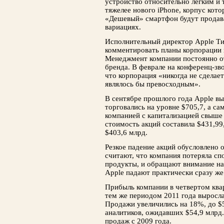
устройство относительно легким и т
тяжелее нового iPhone, корпус кот
«Дешевый» смартфон будут продав
вариациях.
Исполнительный директор Apple Ти
комментировать планы корпорации 
Менеджмент компании постоянно от
бренда. В феврале на конференц-зв
что корпорация «никогда не сделает
являлось бы превосходным».
В сентябре прошлого года Apple вы
торговались на уровне $705,7, а са
компанией с капитализацией свыше 
стоимость акций составила $431,99
$403,6 млрд.
Резкое падение акций обусловлено 
считают, что компания потеряла с
продукты, и обращают внимание на 
Apple падают практически сразу же 
Прибыль компании в четвертом ква
тем же периодом 2011 года выросла
Продажи увеличились на 18%, до $
аналитиков, ожидавших $54,9 млрд.
продаж с 2009 года.