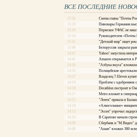
ВСЕ ПОСЛЕДНИЕ НОВО
17:02
Смена главы "Почты Рос
15:20
Пивовары Германии выст
15:19
Пермское УФАС не нашл
15:14
Руководителем «Почты Ро
15:11
"Детский мир" ищет рек
15:08
Белоруссия закрыла рын
14:47
Yahoo! запустила интерн
14:41
Amazon открывается в Р
14:36
"Азбука вкуса" вложила
14:35
Полицейские арестовали 
14:27
Владелец 7-Eleven купит
14:19
Проблем с одобрением с
14:18
Decathlon построит в Ом
14:17
Меtrо вложит в гиперма
14:15
"Лента" пришла в Балаш
14:14
«Алкогольные» инициати
14:13
"Эссен" упрочил лидерс
14:10
В Саратове начали стро
14:09
Сбербанк и "М.Видео" д
14:08
"Ашан" вложил 380 млн 