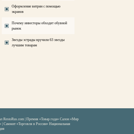
Оформление витрин с помощью
экранов
Почему инвесторы обходят обувной
рынок
Звезды эстрады вручили 63 звезды
лучшим товарам
ал RestoRus.com
|
Премия «Товар года»
Салон «Мир
» | Саммит «Торговля в России»
Национальная
ция