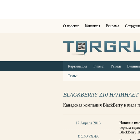
О проекте
Контакты
Реклама
Сотрудни
Картина дня
Ритейл
Рынки
Внешни
Темы:
BLACKBERRY Z10 НАЧИНАЕТ
Канадская компания BlackBerry начала 
Новинка имее
17 Апреля 2013
черном вариа
BlackBerry 1
ИСТОЧНИК