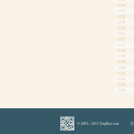
13:34
13:31
13:29
13:28
13:24
13:23
13:17
13:15
13:09
12:49
12:48
12:46
12:45
12:42
12:40
12:39
© 2003—2013 TorgRus.com
О