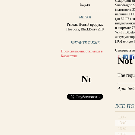
Смартфон Bl
hwp.ru
Snapdragon S
(плотность 3
наличии 2 ГБ
МЕТКИ
(до 32 ГБ), 
видеосъемки
Рынки
,
Новый продукт
,
в формате 72
Новость
,
BlackBerry Z10
Wi-Fi, Bluet
аккумулятор
(3G) или до 
ЧИТАЙТЕ ТАКЖЕ
Стоимость но
Промсвязьбанк открылся в
Казахстане
ВСЕ П
13:47
13:40
13:39
13:38