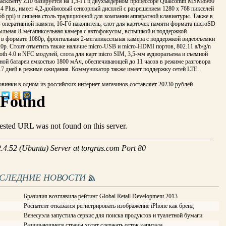
ackBerry Z10 базируется на 1,5-ГГц двухъядерном процессоре Qualcomm MSM8960
4 Plus, имеет 4,2-дюймовый сенсорный дисплей с разрешением 1280 x 768 пикселей
56 ppi) и лишена столь традиционной для компании аппаратной клавиатуры. Также в
 оперативной памяти, 16-Гб накопитель, слот для карточек памяти формата microSD
тыльная 8-мегапиксельная камера с автофокусом, вспышкой и поддержкой
 в формате 1080p, фронтальная 2-мегапиксельная камера с поддержкой видеосъемки
0p. Стоит отметить также наличие micro-USB и micro-HDMI портов, 802.11 a/b/g/n
ooth 4.0 и NFC модулей, слота для карт micro SIM, 3,5-мм аудиоразъема и съемной
ной батареи емкостью 1800 мАч, обеспечивающей до 11 часов в режиме разговора
17 дней в режиме ожидания. Коммуникатор также имеет поддержку сетей LTE.
винки в одном из российских интернет-магазинов составляет 20230 рублей.
ОСЛЕДНИЕ НОВОСТИ
Бразилия возглавила рейтинг Global Retail Development 2013
Роспатент отказался регистрировать изображение iPhone как бренд
Венесуэла запустила сервис для поиска продуктов и туалетной бумаги
Развивающиеся страны хотят сдержать отток капитала