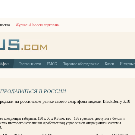
чество
Журнал «Новости торговли»
й фон
Торговые сети
FMCG
Торговое оборудование
Блоги
Интервь
 ПРОДАВАТЬСЯ В РОССИИ
продажи на российском рынке своего смартфона модели BlackBerry Z10
т следующие габариты: 130 х 66 х 9,3 мм, вес - 138 граммов, доступна в белом и
нтах цветового исполнения и работает под управлением операционной системы
0.