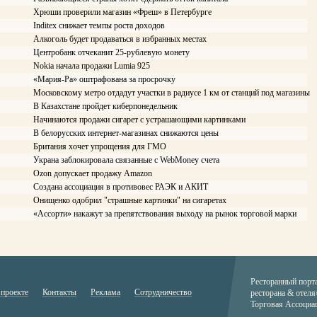
Хрюши проверили магазин «Фреш» в Петербурге
Inditex снижает темпы роста доходов
Алкоголь будет продаваться в избранных местах
Центробанк отчеканит 25-рублевую монету
Nokia начала продажи Lumia 925
«Мария-Ра» оштрафована за просрочку
Московскому метро отдадут участки в радиусе 1 км от станций под магазины
В Казахстане пройдет киберпонедельник
Начинаются продажи сигарет с устрашающими картинками
В белорусских интернет-магазинах снижаются цены
Британия хочет упрощения для ГМО
Украна заблокировала связанные с WebMoney счета
Ozon допускает продажу Amazon
Создана ассоциация в противовес РАЭК и АКИТ
Онищенко одобрил "страшные картинки" на сигаретах
«Ассорти» накажут за препятствования выходу на рынок торговой марки
Ресторанный порт
 проекте
Контакты
Реклама
Сотрудничество
ресторана & отеля
Торговая Ассоциа