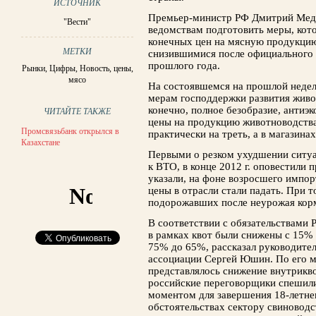
ИСТОЧНИК
Премьер-министр РФ Дмитрий Мед
"Вести"
ведомствам подготовить меры, кот
конечных цен на мясную продукцию
МЕТКИ
снизившимися после официального 
прошлого года.
Рынки
,
Цифры
,
Новость
,
цены
,
мясо
На состоявшемся на прошлой неде
мерам господдержки развития живот
конечно, полное безобразие, антиэ
ЧИТАЙТЕ ТАКЖЕ
цены на продукцию животноводства 
Промсвязьбанк открылся в
практически на треть, а в магазина
Казахстане
Первыми о резком ухудшении ситуа
к ВТО, в конце 2012 г. оповестили 
указали, на фоне возросшего импор
цены в отрасли стали падать. При т
подорожавших после неурожая корм
В соответствии с обязательствами
в рамках квот были снижены с 15% д
75% до 65%, рассказал руководите
ассоциации Сергей Юшин. По его м
представлялось снижение внутрикв
российские переговорщики спешили
моментом для завершения 18-летнег
обстоятельствах сектору свиновод