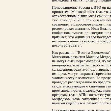
последовала бы их примеру, предп
Присоединение России к ВТО он на
принятыми Москвой обязательствам
отечественном рынке мяса свинины
тыс. тонн до 2020 г. при нулевой п
сравнения, в Евросоюзе аналогичная
резюмировал аналитик. Илья Белано
глобальном смысле присоединение 
признает, что одним из его послед
на отечественных сельхозпроизвод
посочувствовать”.
Как разъяснил “Вестям Экономика”
Минэкономразвития Максим Медведк
не могут быть пересмотрены, но за
инициировать переговоры об их со
сельхозпроизводители, ощутившие н
импорта, могут направить претензи
экономическую комиссию. Ее предст
проведут расследование по предста
свидетельствующим о снижении заня
промышленности, к слову, уже прин
представителей АПК соответствующ
Медведков. Пока, заключил он, нет 
нанесен ущерб из-за резкого роста
Но таким свидетельством, отметил