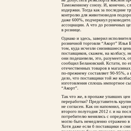
не допустить реэкспорта мясной пр
Таможенному союзу. И, конечно, с
издержки. Тогда как за последние т
контролю для животноводов подоро
даже 600%, подчеркнул руководите
ассоциации. А что до розничных цен
в рознице.
Однако и здесь, заверил исполните
розничной торговли “Акорт” Илья 
том, куда исчезли снизившиеся цен
поставщиков, скажем, на колбасу, н
они подешевели, это, разумеется, о
сообщил Белановский. Кстати, по ег
отечественных товаров в магазинах 
по-прежнему составляет 90-95%, а 
дело, что поставщики той же колбас
изготовления сплошь импортное сы
“Акорт”.
Так что же, в пропаже упавших цен
переработки? Представитель крупн
не согласен. Как он напомнил, заку
второго полугодия 2012 г. и на по
потребителю менялись с определенн
могло быть немедленно отражено в 
Хотя даже если б поставщики и сни