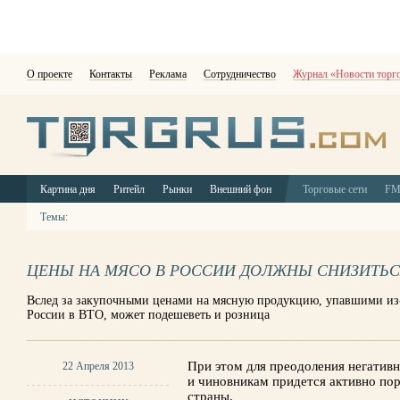
О проекте
Контакты
Реклама
Сотрудничество
Журнал «Новости торг
Картина дня
Ритейл
Рынки
Внешний фон
Торговые сети
F
Темы:
ЦЕНЫ НА МЯСО В РОССИИ ДОЛЖНЫ СНИЗИТЬ
Вслед за закупочными ценами на мясную продукцию, упавшими из-
России в ВТО, может подешеветь и розница
При этом для преодоления негатив
22 Апреля 2013
и чиновникам придется активно пора
страны.