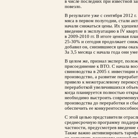
в числе последних при известной з
повезло.
В результате уже с сентября 2012 
мяса в первом полугодии, стали акт
начали снижаться цены. Их удешев
введение в эксплуатацию в IV квар
в 2009-2010 гг. В итоге ценовая пл
25-30% и сегодня продолжает сниж
добавил он, снизившиеся цены оказ
За 3,5 месяца с начала года они у
В целом же, признал эксперт, поло
присоединение к ВТО. С начала вос
свиноводства в 2005 г. инвестиции 
производство, а развитие перераба
привело к межотраслевому перекос
переработкой увеличившихся объемо
когда планируется полностью открыт
необходимо выстроить современну
производства до переработки и сбы
обеспечить ее конкурентоспособнос
С этой целью представители отрасл
среднесрочную программу поддержк
частности, предусмотрев введение 
Также важно активизировать тарифн