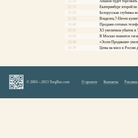
21:33
Amazon будет торговать
21:31
Екатеринбург второй по
21:29
Белорусская глубинка мо
21:24
Владелец 7-Eleven купи
16:48
Продажи сотовых телефо
16:45
X5 увеличила убыток в 
16:43
В Москве появится гиг
16:40
«Эссен Продакшн» увел
16:39
Цены на мясо в России 
© 2003—2013 TorgRus.com
О проекте
Контакты
Реклама