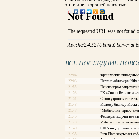
это станет хорошей новостью.
ВСЕ ПОСЛЕДНИЕ НОВО
22:04
Французские виноделы с
22:03
Первые облигации Nike 
21:55
Пенсионерам запретили в
21:53
ГК «Связной» возглави
21:51
Canon утроит количеств
21:48
Малому бизнесу Москвы
21:47
"Мобилочка" приостанов
21:45
Фермеры получат новый
21:43
Metro отстояла рекламн
21:40
США введут налог с инт
21:35
Finn Flare закрывает со