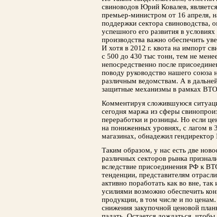
свиноводов Юрий Ковалев, является
премьер-министром от 16 апреля, 
поддержки сектора свиноводства, о
успешного его развития в условиях
производства важно обеспечить ув
И хотя в 2012 г. квота на импорт с
с 500 до 430 тыс тонн, тем не мене
непосредственно после присоединен
поводу руководство нашего союза 
различным ведомствам. А в дальне
защитные механизмы в рамках ВТО”
Комментируя сложившуюся ситуацию
сегодня маржа из сферы свинопрои
переработки и розницы. Но если цен
на пониженных уровнях, с лагом в 3
магазинах, обнадежил гендиректор
Таким образом, у нас есть две ново
различных секторов рынка признал
вследствие присоединения РФ к ВТ
тенденции, представителям отрасли
активно поработать как во вне, та
усилиями возможно обеспечить кон
продукции, в том числе и по ценам.
снижения закупочной ценовой план
падать. Остается дождаться, чтобы 