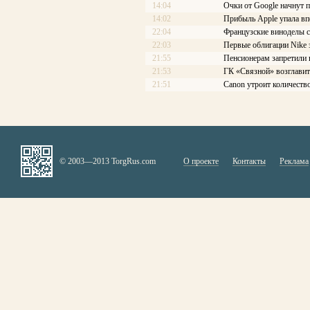
14:04
Очки от Google начнут п
14:02
Прибыль Apple упала впе
22:04
Французские виноделы с
22:03
Первые облигации Nike 
21:55
Пенсионерам запретили в
21:53
ГК «Связной» возглави
21:51
Canon утроит количеств
© 2003—2013 TorgRus.com
О проекте
Контакты
Реклама