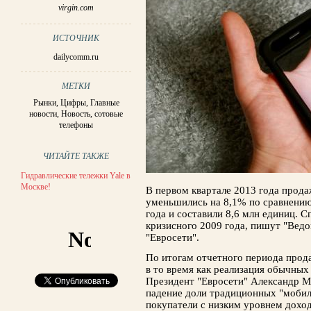
virgin.com
ИСТОЧНИК
dailycomm.ru
МЕТКИ
Рынки
,
Цифры
,
Главные
новости
,
Новость
,
сотовые
телефоны
ЧИТАЙТЕ ТАКЖЕ
Гидравлические тележки Yale в
Москве!
В первом квартале 2013 года прода
уменьшились на 8,1% по сравнени
года и составили 8,6 млн единиц. 
кризисного 2009 года, пишут "Ведо
"Евросети".
По итогам отчетного периода прод
в то время как реализация обычных
Президент "Евросети" Александр М
падение доли традиционных "мобиль
покупатели с низким уровнем доход