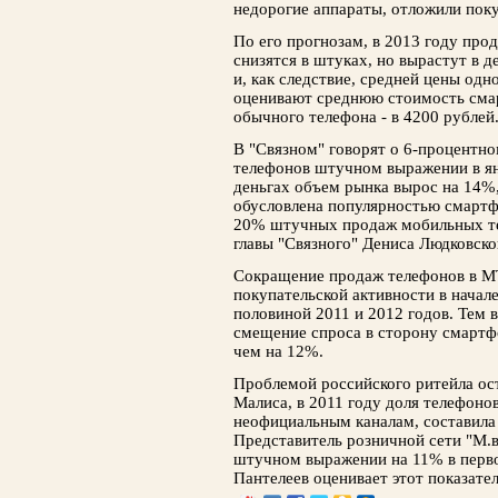
недорогие аппараты, отложили пок
По его прогнозам, в 2013 году про
снизятся в штуках, но вырастут в д
и, как следствие, средней цены одн
оценивают среднюю стоимость смар
обычного телефона - в 4200 рублей
В "Связном" говорят о 6-процентн
телефонов штучном выражении в янв
деньгах объем рынка вырос на 14%,
обусловлена популярностью смартф
20% штучных продаж мобильных те
главы "Связного" Дениса Людковског
Сокращение продаж телефонов в 
покупательской активности в начал
половиной 2011 и 2012 годов. Тем 
смещение спроса в сторону смартфо
чем на 12%.
Проблемой российского ритейла ос
Малиса, в 2011 году доля телефонов
неофициальным каналам, составила 
Представитель розничной сети "М.в
штучном выражении на 11% в перво
Пантелеев оценивает этот показате