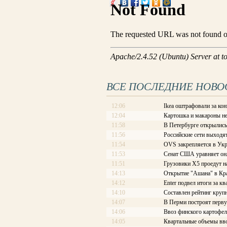
ВСЕ ПОСЛЕДНИЕ НОВО
12:06
Ikea оштрафовали за ко
12:04
Картошка и макароны не
11:58
В Петербурге открылись
11:56
Российские сети выходя
11:54
OVS закрепляется в Ук
11:53
Сенат США уравняет он
11:51
Грузовики Х5 проедут 
14:13
Открытие "Ашана" в Кра
14:12
Enter подвел итоги за кв
14:10
Составлен рейтинг круп
14:07
В Перми построят перв
14:06
Ввоз финского картофел
14:05
Квартальные объемы вво