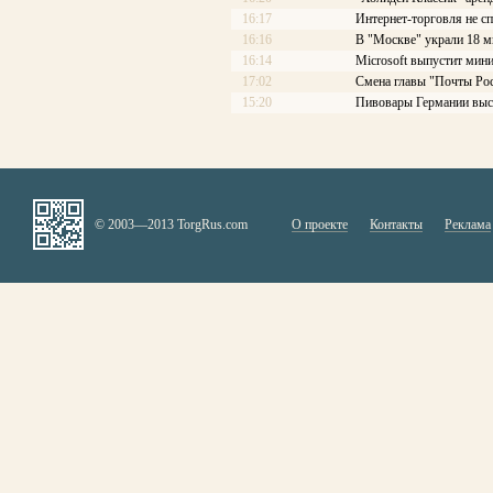
16:17
Интернет-торговля не с
16:16
В "Москве" украли 18 
16:14
Microsoft выпустит мини
17:02
Смена главы "Почты Рос
15:20
Пивовары Германии выст
© 2003—2013 TorgRus.com
О проекте
Контакты
Реклама