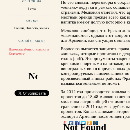
ИСТОЧНИК
По его словам, переговоры о сохр
«коньяк» ведутся в рамках соглаше
Lenta
странами. Мелконян отметил, что 
местный бренди прежде всего как ко
МЕТКИ
напитка имеют долгую историю в ка
Рынки
,
Новость
,
коньяк
Мелконян сообщил, что Ереван хоч
«шампанское», однако этот вопрос 
для Армении, как ситуация с коньяк
ЧИТАЙТЕ ТАКЖЕ
Евросоюз пытается защитить права
Промсвязьбанк открылся в
«коньяк», которые прописаны в дек
Казахстане
годов (.pdf). Эти документы закре
крепкими спиртными напитками, и
виноградных вин в определенных р
контролируемых наименованиях по
произведенный в иных районах Фра
называться коньяком не может.
За 2012 год производство коньяка 
процентов до 18,48 миллиона литро
миллиона литров общей стоимостью
сравнению с 2011 годом зарубежны
процентов. Коньяк занимает второе
экспорта Армении после концентра