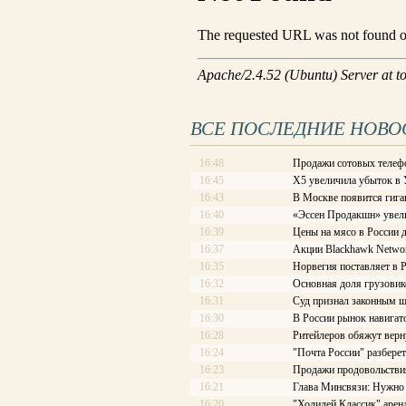
ВСЕ ПОСЛЕДНИЕ НОВО
16:48
Продажи сотовых телефо
16:45
X5 увеличила убыток в 
16:43
В Москве появится гиг
16:40
«Эссен Продакшн» увел
16:39
Цены на мясо в России 
16:37
Акции Blackhawk Networ
16:35
Норвегия поставляет в 
16:32
Основная доля грузовик
16:31
Суд признал законным 
16:30
В России рынок навигат
16:28
Ритейлеров обяжут верну
16:24
"Почта России" разберет
16:23
Продажи продовольствия
16:21
Глава Минсвязи: Нужно 
16:20
"Холидей Классик" аренд