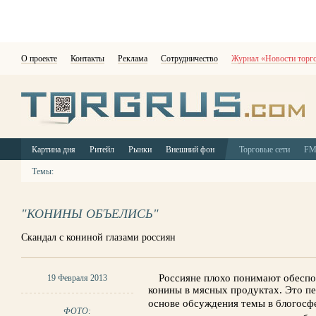
О проекте
Контакты
Реклама
Сотрудничество
Журнал «Новости торг
Картина дня
Ритейл
Рынки
Внешний фон
Торговые сети
F
Темы:
"КОНИНЫ ОБЪЕЛИСЬ"
Скандал с кониной глазами россиян
Россияне плохо понимают обеспо
19 Февраля 2013
конины в мясных продуктах. Это п
основе обсуждения темы в блогосфе
ФОТО: