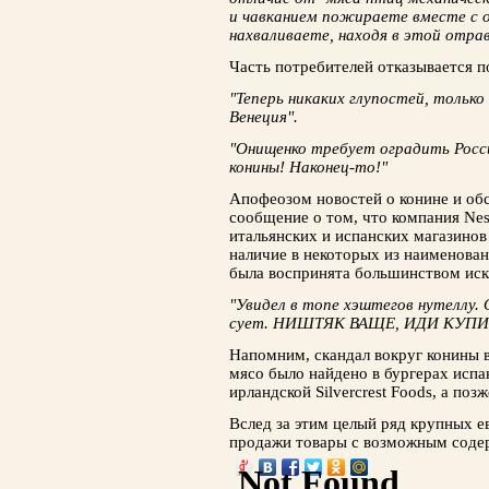
и чавканием пожираете вместе с 
нахваливаете, находя в этой отра
Часть потребителей отказывается п
"Теперь никаких глупостей, тольк
Венеция".
"Онищенко требует оградить Росси
конины! Наконец-то!"
Апофеозом новостей о конине и об
сообщение о том, что компания Nest
итальянских и испанских магазинов 
наличие в некоторых из наименован
была воспринята большинством ис
"Увидел в топе хэштегов нутеллу. 
сует. НИШТЯК ВАЩЕ, ИДИ КУП
Напомним, скандал вокруг конины в
мясо было найдено в бургерах испа
ирландской Silvercrest Foods, а позж
Вслед за этим целый ряд крупных е
продажи товары с возможным соде