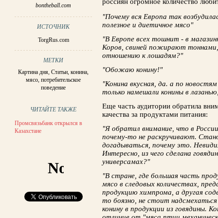
россиян огромное количество люби
bontheball.com
"Почему вся Европа так возбудилас
полезное и диетичное мясо"
ИСТОЧНИК
"В Европе всех тошнит - в магази
TorgRus.com
Коров, свиней пожирают тоннами,
отношению к лошадям?"
МЕТКИ
"Обожаю конину!"
Картина дня
,
Статьи
,
конина
,
мясо
,
потребительское
"Конина вкусная, да. а по новостя
поведение
только намешали конины в лазанью,
Еще часть аудитории обратила вним
ЧИТАЙТЕ ТАКЖЕ
качества за продуктами питания:
Промсвязьбанк открылся в
"Я обратил внимание, что в Росси
Казахстане
почему-то не раскручивают. Стан
догадываться, почему это. Невиди
Интересно, из чего сделана говяди
универсамах?"
"В стране, где большая часть пр
мясо в следовых количествах, предс
продукцию химпрома, а другая со
то боязно, не стоит надсмехаться
конину в продукции из говядины. К
отличие от "мяса птиц механическ