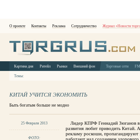
О проекте
Контакты
Реклама
Сотрудничество
Журнал «Новости торг
Картина дня
Ритейл
Рынки
Внешний фон
Торговые сети
F
Темы:
КИТАЙ УЧИТСЯ ЭКОНОМИТЬ
Быть богатым больше не модно
Лидер КПРФ Геннадий Зюганов в 
25 Февраля 2013
развития любит приводить Китай. А 
рекламу роскоши, пропагандируют 
ФОТО:
работают над созданием здорового 