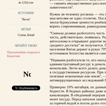
de.123rf.com
— снизить имущественное расслоен
зажиточности".
ИСТОЧНИК
Нужна ли человеку роскошь — эта 
мыслителям не одно столетие. Посл
"Вести"
эпохи буржуазные ценности реабил
верить современникам, равнодушны
МЕТКИ
"Сначала должна разбогатеть часть
Статьи
,
Китай
часть, действительно, появилась. Р
автосалоны и открывают дорогие м
среднего достатка" не получается
ЧИТАЙТЕ ТАКЖЕ
населения Китая держат в руках 7
Промсвязьбанк открылся в
источником богатства является сам
Казахстане
"Первыми разбогатели те, кто нахо
административный ресурс в деньги
монополия. Легче всего делать ден
к государственным ресурсам. При э
полезные ископаемые или земля", 
антикоррупционных исследований 
Примерно 10% китайцев, по данным
бедности. В бедных районах даже ш
канализации. В обеденный перерыв 
моют посуду. Перед началом занят
за горячей водой и потом долго ото