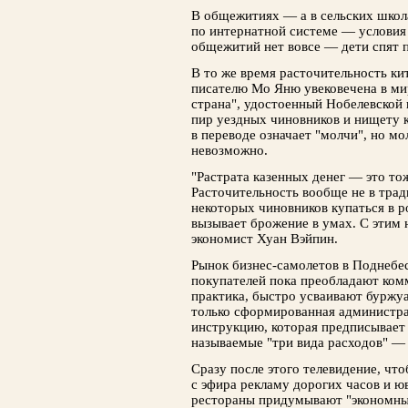
В общежитиях — а в сельских школ
по интернатной системе — условия 
общежитий нет вовсе — дети спят п
В то же время расточительность ки
писателю Мо Яню увековечена в ми
страна", удостоенный Нобелевской 
пир уездных чиновников и нищету 
в переводе означает "молчи", но мо
невозможно.
"Растрата казенных денег — это то
Расточительность вообще не в трад
некоторых чиновников купаться в р
вызывает брожение в умах. С этим
экономист Хуан Вэйпин.
Рынок бизнес-самолетов в Поднебе
покупателей пока преобладают комм
практика, быстро усваивают буржу
только сформированная администра
инструкцию, которая предписывает 
называемые "три вида расходов" — 
Сразу после этого телевидение, что
с эфира рекламу дорогих часов и 
рестораны придумывают "экономны