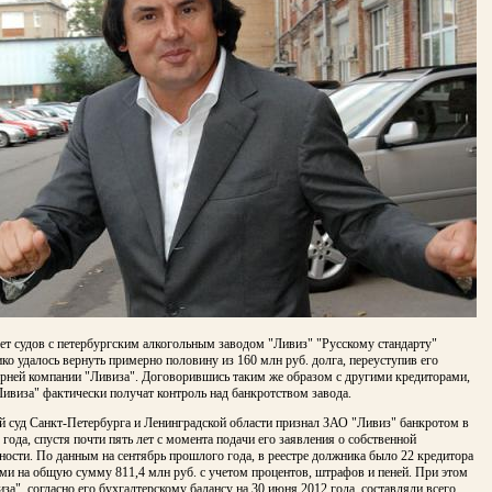
ет судов с петербургским алкогольным заводом "Ливиз" "Русскому стандарту"
ко удалось вернуть примерно половину из 160 млн руб. долга, переуступив его
рней компании "Ливиза". Договорившись таким же образом с другими кредиторами,
ивиза" фактически получат контроль над банкротством завода.
 суд Санкт-Петербурга и Ленинградской области признал ЗАО "Ливиз" банкротом в
 года, спустя почти пять лет с момента подачи его заявления о собственной
ности. По данным на сентябрь прошлого года, в реестре должника было 22 кредитора
ми на общую сумму 811,4 млн руб. с учетом процентов, штрафов и пеней. При этом
за", согласно его бухгалтерскому балансу на 30 июня 2012 года, составляли всего