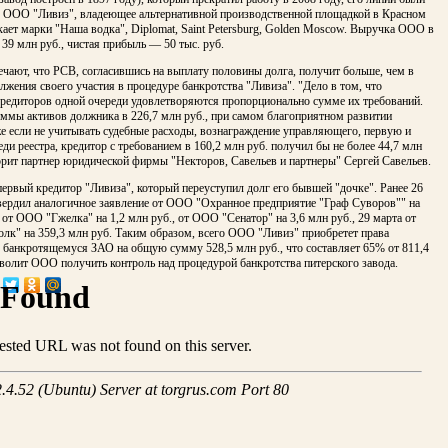
в ООО "Ливиз", владеющее альтернативной производственной площадкой в Красном
ает марки "Наша водка", Diplomat, Saint Petersburg, Golden Moscow. Выручка ООО в
39 млн руб., чистая прибыль — 50 тыс. руб.
чают, что РСВ, согласившись на выплату половины долга, получит больше, чем в
лжения своего участия в процедуре банкротства "Ливиза". "Дело в том, что
кредиторов одной очереди удовлетворяются пропорционально сумме их требований.
уммы активов должника в 226,7 млн руб., при самом благоприятном развитии
е если не учитывать судебные расходы, вознаграждение управляющего, первую и
ди реестра, кредитор с требованием в 160,2 млн руб. получил бы не более 44,7 млн
орит партнер юридической фирмы "Некторов, Савельев и партнеры" Сергей Савельев.
ервый кредитор "Ливиза", который переуступил долг его бывшей "дочке". Ранее 26
твердил аналогичное заявление от ООО "Охранное предприятие "Граф Суворов"" на
, от ООО "Гжелка" на 1,2 млн руб., от ООО "Сенатор" на 3,6 млн руб., 29 марта от
к" на 359,3 млн руб. Таким образом, всего ООО "Ливиз" приобретет права
 банкротящемуся ЗАО на общую сумму 528,5 млн руб., что составляет 65% от 811,4
волит ООО получить контроль над процедурой банкротства питерского завода.