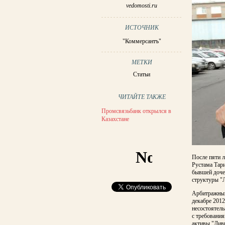
vedomosti.ru
ИСТОЧНИК
"Коммерсантъ"
МЕТКИ
Статьи
ЧИТАЙТЕ ТАКЖЕ
Промсвязьбанк открылся в
Казахстане
После пяти л
Рустама Тари
бывшей доче
структуры "Л
Арбитражный
декабре 2012
несостоятель
с требования
активы "Ливи