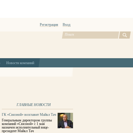
Регистрация
Вход
ю
Новости компаний
ГЛАВНЫЕ НОВОСТИ
ГК «Связной» возглавит Майкл Тач
Генеральным директором группы
компаний «Связной» с 1 мая
назначен исполнительный вице-
президент Майкл Тач