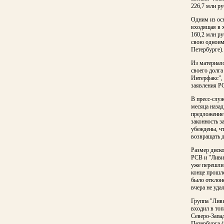
226,7 млн ру
Одним из ос
входящая в х
160,2 млн ру
свою одноиме
Петербурге).
Из материало
своего долг
Интерфакс", 
заявления РС
В пресс-служ
месяца наза
предложение 
законность з
убеждены, ч
возвращать д
Размер диско
РСВ и "Ливиз
уже перешли 
конце прошло
было отклон
вчера не удал
Группа "Ливи
входил в топ
Северо-Запа
Петербурга (