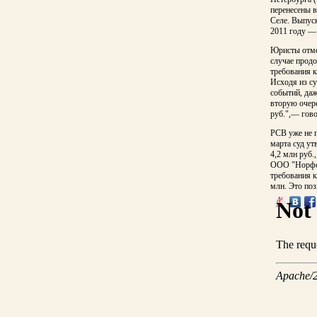
перенесены 
Селе. Выпуск
2011 году — 
Юристы отме
случае продо
требования 
Исходя из с
событий, даж
вторую очере
руб.",— гов
РСВ уже не п
марта суд у
4,2 млн руб.
ООО "Норфол
требования к
млн. Это поз