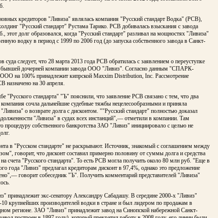
б.
новных кредиторов "Ливиза" являлась компания "Русский стандарт Водка" (РСВ),
олдинг "Русский стандарт" Рустама Тарико. РСВ добивалась взыскания с завода
б., этот долг образовался, когда "Русский стандарт" разливал на мощностях "Ливиза"
нную водку в период с 1999 по 2006 год (до запуска собственного завода в Санкт-
в суда следует, что 28 марта 2013 года РСВ обратилась с заявлением о переуступке
а бывшей дочерней компании завода ООО "Ливиз". Согласно данным "СПАРК-
ООО на 100% принадлежит кипрской Maxxim Distribution, Inc. Рассмотрение
В назначено на 30 апреля.
бе "Русского стандарта" "Ъ" пояснили, что заявление РСВ связано с тем, что два
д компания сочла дальнейшие судебные тяжбы нецелесообразными и приняла
"Ливиза" о возврате долга с дисконтом. ""Русский стандарт" полностью доказал
адолженности "Ливиза" в судах всех инстанций",— отметили в компании. Там
то процедуру собственного банкротства ЗАО "Ливиз" инициировало с целью не
олг.
нта в "Русском стандарте" не раскрывают. Источник, знакомый с соглашением между
ом", говорит, что дисконт составил примерно половину от суммы долга и средства
на счета "Русского стандарта". То есть РСВ могла получить около 80 млн руб. "Еще в
го года "Ливиз" предлагал кредиторам дисконт в 97,4%, однако это предложение
ено",— говорит собеседник "Ъ". Получить комментарий представителей "Ливиза"
ось.
з" принадлежит экс-сенатору Александру Сабадашу. В середине 2000-х "Ливиз"
-10 крупнейших производителей водки в стране и был лидером по продажам в
дном регионе. ЗАО "Ливиз" принадлежит завод на Синопской набережной Санкт-
завод построен в 1897 году), который прекратил работу в 2008 году, его линии были