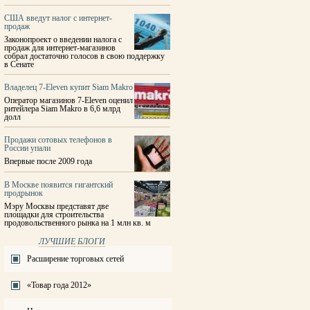
США введут налог с интернет-
продаж
Законопроект о введении налога с
продаж для интернет-магазинов
собрал достаточно голосов в свою поддержку
в Сенате
Владелец 7-Eleven купит Siam Makro
Оператор магазинов 7-Eleven оценил
ритейлера Siam Makro в 6,6 млрд
долл
Продажи сотовых телефонов в
России упали
Впервые после 2009 года
В Москве появится гигантский
продрынок
Мэру Москвы представят две
площадки для строительства
продовольственного рынка на 1 млн кв. м
ЛУЧШИЕ БЛОГИ
Расширение торговых сетей
«Товар года 2012»