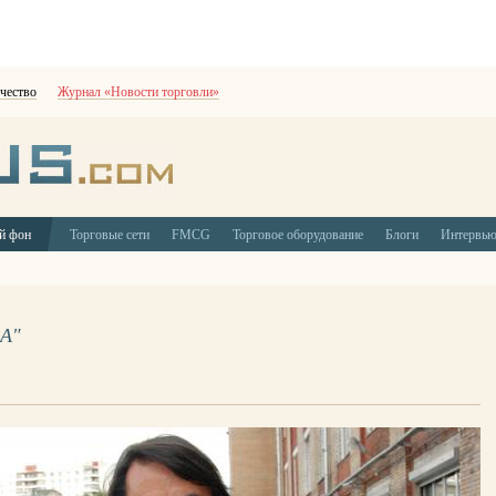
чество
Журнал «Новости торговли»
й фон
Торговые сети
FMCG
Торговое оборудование
Блоги
Интервь
А"