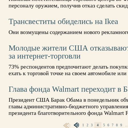
персоналу оружием, получив отказ сделать ски
Трансвеститы обиделись на Ikea
Они возмущены содержанием нового рекламног
Молодые жители США отказываютс
за интернет-торговли
73% респондентов предпочитают делать покупк
ехать к торговой точке на своем автомобиле ил
Глава фонда Walmart переходит в 
Президент США Барак Обама в понедельник объ
главы административно-бюджетного управления
президента благотворительного фонда Walmart 
1
2
3
4
5
6
7
8
9
СТРАНИЦЫ