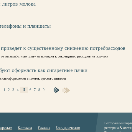
 литров молока
 телефоны и планшеты
приведет к существенному снижению потребрасходов
гов на заработную плату не приведет к сокращению расходов на покупки
ебуют оформлять как сигаретные пачки
вила оформления этикеток детского питания
1
2
3
4
5
6
7
8
9
…
Ресторанный порт
 проекте
Контакты
Реклама
Сотрудничество
ресторана & отеля