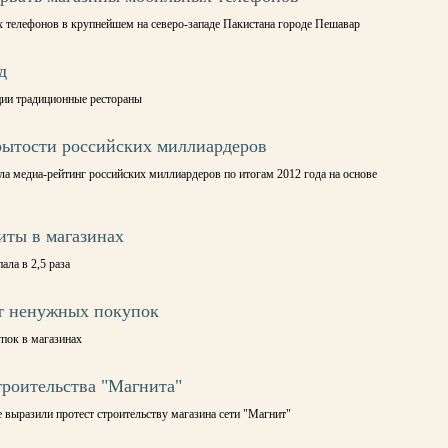
 телефонов в крупнейшем на северо-западе Пакистана городе Пешавар
д
ии традиционные рестораны
рытости российских миллиардеров
а медиа-рейтинг российских миллиардеров по итогам 2012 года на основе
иты в магазинах
ала в 2,5 раза
от ненужных покупок
пок в магазинах
роительства "Магнита"
 выразили протест строительству магазина сети "Магнит"