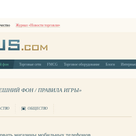
чество
Журнал «Новости торговли»
й фон
Торговые сети
FMCG
Торговое оборудование
Блоги
Интервь
НЕШНИЙ ФОН / ПРАВИЛА ИГРЫ»
ЬСТВО
ОБЩЕСТВО
орвать магазины мобильных телефонов