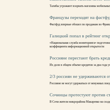
Талибы угрожают взорвать магазины мобильных
Французы переходят на фастфу
Фастфуд впервые обошел по продажам во Франц
Галицкий попал в рейтинг отк
«Национальная служба мониторинга» подготовил
коэффициента информационной открытости
Россияне перестают брать кред
Их доля в общем объеме кредитов за два года уп
2/3 россиян не удерживаются 
Россияне не могут удержаться от ненужных поку
Сочинцы протестуют против ст
В Сочи жители микрорайона Макаренко на сходе