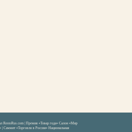
ал RestoRus.com
|
Премия «Товар года»
Салон «Мир
» | Саммит «Торговля в России»
Национальная