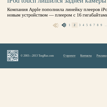
iPod touch лишился задней камеры
Компания Apple пополнила линейку плееров iPo
новым устройством — плеером с 16 гигабайтами
1
2
3
4
5
6
7
8
9
СТРАНИЦЫ
© 2003—2013 TorgRus.com
О проекте
Контакты
Реклама