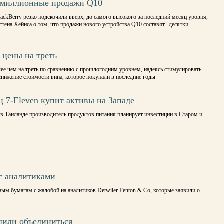
т миллионные продажи Q10
ckBerry резко подскочили вверх, до самого высокого за последний месяц уровня,
стена Хейнса о том, что продажи нового устройства Q10 составят "десятки
 цены на треть
ее чем на треть по сравнению с прошлогодним уровнем, надеясь стимулировать
нижение стоимости вина, которое покупали в последние годы
ц 7-Eleven купит активы на Западе
в Таиланде производитель продуктов питания планирует инвестиции в Старом и
е
 с аналитиками
ым бумагам с жалобой на аналитиков Detwiler Fenton & Co, которые заявили о
шили объединиться