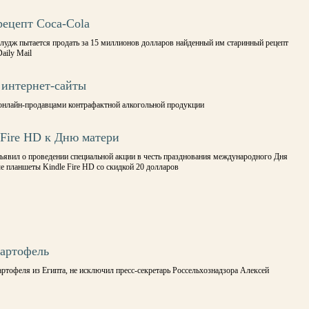
рецепт Coca-Cola
удж пытается продать за 15 миллионов долларов найденный им старинный рецепт
aily Mail
 интернет-сайты
онлайн-продавцами контрафактной алкогольной продукции
 Fire HD к Дню матери
вил о проведении специальной акции в честь празднования международного Дня
ые планшеты Kindle Fire HD со скидкой 20 долларов
картофель
артофеля из Египта, не исключил пресс-секретарь Россельхознадзора Алексей