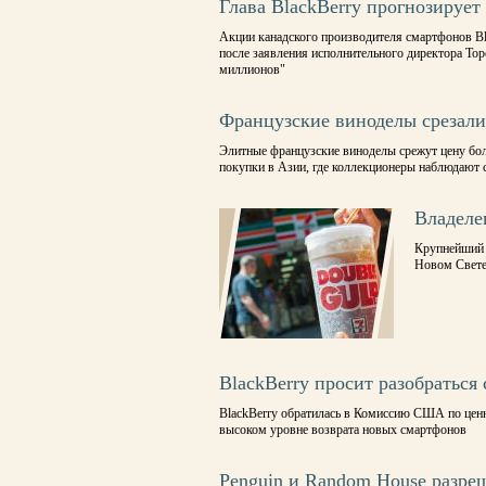
Глава BlackBerry прогнозируе
Акции канадского производителя смартфонов Bla
после заявления исполнительного директора Тор
миллионов"
Французские виноделы срезали
Элитные французские виноделы срежут цену бол
покупки в Азии, где коллекционеры наблюдают с
Владеле
Крупнейший 
Новом Свет
BlackBerry просит разобраться
BlackBerry обратилась в Комиссию США по ценн
высоком уровне возврата новых смартфонов
Penguin и Random House разре