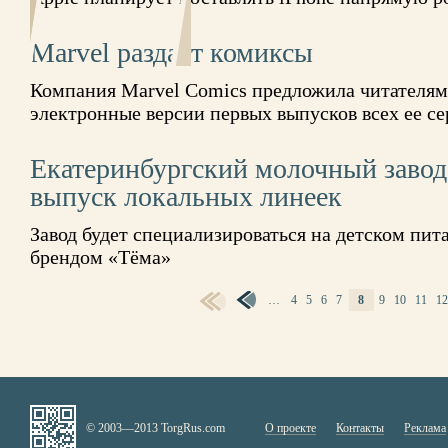
Marvel раздаст комиксы
Компания Marvel Comics предложила читателям 
электронные версии первых выпусков всех ее с
Екатеринбургский молочный завод
выпуск локальных линеек
Завод будет специализироваться на детском пи
брендом «Тёма»
…
4
5
6
7
8
9
10
11
1
СТРАНИЦЫ
© 2003—2013 TorgRus.com
О проекте
Контакты
Реклама