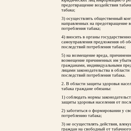
юридических лиц информацию о ре
предотвращение воздействия табач
табака;
3) осуществлять общественный конт
направленных на предотвращение в
потребления табака;
4) вносить в органы государственн
самоуправления предложения об об
последствий потребления табака;
5) на возмещение вреда, причиненно
возмещение причиненных им убытк
гражданами, индивидуальными пре
лицами законодательства в области
последствий потребления табака.
2. В области защиты здоровья насе
табака граждане обязаны:
1) соблюдать нормы законодательст
защиты здоровья населения от посл
2) заботиться о формировании у с
потреблению табака;
3) не осуществлять действия, влек
граждан на свободный от табачного