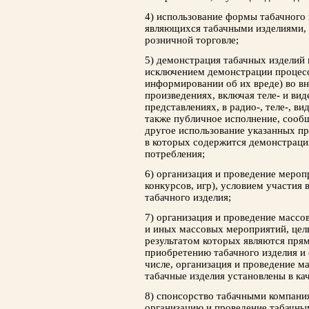
4) использование формы табачного 
являющихся табачными изделиями, 
розничной торговле;
5) демонстрация табачных изделий 
исключением демонстрации процесс
информировании об их вреде) во в
произведениях, включая теле- и ви
представлениях, в радио-, теле-, в
также публичное исполнение, сообщ
другое использование указанных пр
в которых содержится демонстраци
потребления;
6) организация и проведение меропр
конкурсов, игр), условием участия 
табачного изделия;
7) организация и проведение масс
и иных массовых мероприятий, цел
результатом которых являются прям
приобретению табачного изделия и 
числе, организация и проведение м
табачные изделия установлены в кач
8) спонсорство табачными компания
организацию и проведение табачн