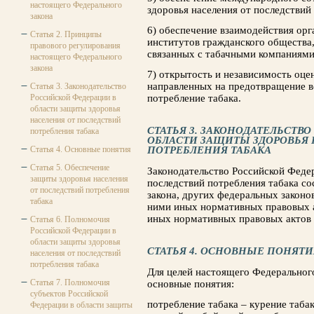
настоящего Федерального
здоровья населения от последствий
закона
6) обеспечение взаимодействия орг
Статья 2. Принципы
институтов гражданского общества,
правового регулирования
связанных с табачными компаниями
настоящего Федерального
закона
7) открытость и независимость оцен
направленных на предотвращение в
Статья 3. Законодательство
Российской Федерации в
потребление табака.
области защиты здоровья
населения от последствий
СТАТЬЯ 3. ЗАКОНОДАТЕЛЬСТВ
потребления табака
ОБЛАСТИ ЗАЩИТЫ ЗДОРОВЬЯ 
Статья 4. Основные понятия
ПОТРЕБЛЕНИЯ ТАБАКА
Статья 5. Обеспечение
Законодательство Российской Федер
защиты здоровья населения
последствий потребления табака со
от последствий потребления
закона, других федеральных законо
табака
ними иных нормативных правовых а
иных нормативных правовых актов 
Статья 6. Полномочия
Российской Федерации в
области защиты здоровья
СТАТЬЯ 4. ОСНОВНЫЕ ПОНЯТИ
населения от последствий
потребления табака
Для целей настоящего Федеральног
Статья 7. Полномочия
основные понятия:
субъектов Российской
потребление табака – курение табак
Федерации в области защиты