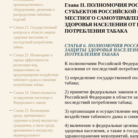
Глава II. ПОЛНОМОЧИЯ Р
производственного
оборудования, движения и
СУБЪЕКТОВ РОССИЙСКОЙ 
распределения табачных
МЕСТНОГО САМОУПРАВЛЕ
изделий
ЗДОРОВЬЯ НАСЕЛЕНИЯ ОТ
Статья 22. Государственный
ПОТРЕБЛЕНИЯ ТАБАКА
контроль в области защиты
здоровья населения от
последствий потребления
СТАТЬЯ 6. ПОЛНОМОЧИЯ РОС
табака
ЗАЩИТЫ ЗДОРОВЬЯ НАСЕЛЕН
ПОТРЕБЛЕНИЯ ТАБАКА
Статья 23. Мониторинг и
оценка эффективности
К полномочиям Российской Федерац
реализации мер,
населения от последствий потребле
направленных на
предотвращение воздействия
1) определение государственной п
табачного дыма и снижение
табака;
потребления табака
2) принятие федеральных законов 
Статья 24. Ответственность
Российской Федерации в области за
за нарушение настоящего
последствий потребления табака;
Федерального закона
Статья 25. Возмещение
3) организация и осуществление м
вреда, причиненного
воздействия табачного дыма и сниж
здоровью и (или) имуществу
4) включение в федеральные целев
гражданина, а также вреда,
причиненного имуществу
здоровья населения, а также в гос
индивидуального
здравоохранения мероприятий, нап