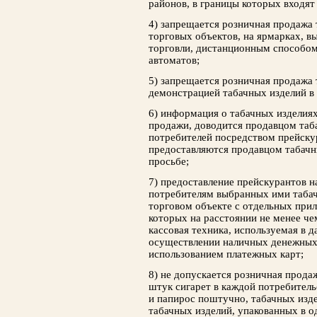
районов, в границы которых входя
4) запрещается розничная продажа 
торговых объектов, на ярмарках, в
торговли, дистанционным способом
автоматов;
5) запрещается розничная продажа 
демонстрацией табачных изделий в 
6) информация о табачных изделия
продажи, доводится продавцом таб
потребителей посредством прейскур
предоставляются продавцом табачн
просьбе;
7) предоставление прейскурантов н
потребителям выбранных ими табач
торговом объекте с отдельных прила
которых на расстоянии не менее че
кассовая техника, используемая в 
осуществлении наличных денежных р
использованием платежных карт;
8) не допускается розничная прода
штук сигарет в каждой потребитель
и папирос поштучно, табачных изде
табачных изделий, упакованных в о