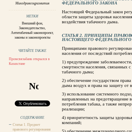
ФЕДЕРАЛЬНОГО ЗАКОНА
Минздравсоцразвития
Настоящий Федеральный закон рег
МЕТКИ
области защиты здоровья населения
воздействия табачного дыма.
Внешний фон
,
Законодательство
,
Антитабачный законопроект
,
СТАТЬЯ 2. ПРИНЦИПЫ ПРАВО
законы и законопроекты
НАСТОЯЩЕГО ФЕДЕРАЛЬНОГО
Принципами правового регулирован
ЧИТАЙТЕ ТАКЖЕ
населения от последствий потребле
Промсвязьбанк открылся в
1) предупреждение заболеваемости
Казахстане
смертности населения, связанных с
табачного дыма;
2) обеспечение государством права
дыма воздух и права на защиту от 
3) использование системного подхо
направленных на предотвращение в
потребления табака, а также непре
реализации;
4) приоритетность защиты здоровь
СОДЕРЖАНИЕ
компаний;
Статья 1. Предмет
правового регулирования
5) обеспечение международного со