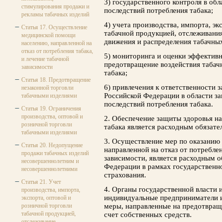
3) государственного контроля в об
стимулирования продажи и
последствий потребления табака;
рекламы табачных изделий
4) учета производства, импорта, эк
Статья 17. Осуществление
табачной продукцией, отслеживани
медицинской помощи
движения и распределения табачных
населению, направленной на
отказ от потребления табака,
5) мониторинга и оценки эффективн
и лечение табачной
предотвращение воздействия табач
зависимости
табака;
Статья 18. Предотвращение
6) привлечения к ответственности 
незаконной торговли
Российской Федерации в области за
табачными изделиями
последствий потребления табака.
Статья 19. Ограничения
производства, оптовой и
2. Обеспечение защиты здоровья на
розничной торговли
табака является расходным обязате
табачными изделиями
3. Осуществление мер по оказанию
Статья 20. Недопущение
направленной на отказ от потреблен
продажи табачных изделий
зависимости, является расходным о
несовершеннолетним и
Федерации в рамках государственн
несовершеннолетними
страхования.
Статья 21. Учет
4. Органы государственной власти 
производства, импорта,
индивидуальные предприниматели 
экспорта, оптовой и
розничной торговли
меры, направленные на предотвраще
табачной продукцией,
счет собственных средств.
отслеживание