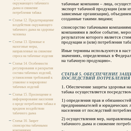
окружающего табачного
табачные компании – лица, осущес
дыма и снижение
экспорт табачной продукции (или и
потребления табака
зависимые организации), объединени
созданные такими лицами;
Статья 12. Предотвращение
воздействия окружающего
спонсорство табачными компаниям
табачного дыма на здоровье
компаниями в любое событие, мероп
человека
результатом которого является сти
Статья 13. Ценовые и
продукции и (или) потребления таба
налоговые меры,
Иные термины используются в наст
направленные на снижение
значениях, определенных в Федера
спроса на табачные изделия
на табачную продукцию».
Статья 14. Особенности
регулирования и раскрытия
состава табачных изделий,
СТАТЬЯ 5. ОБЕСПЕЧЕНИЕ ЗАЩ
установления требований к
ПОСЛЕДСТВИЙ ПОТРЕБЛЕНИЯ 
упаковке и маркировке
1. Обеспечение защиты здоровья на
табачных изделий
табака осуществляется посредством
Статья 15. Просвещение и
информирование населения
1) определения прав и обязанносте
о вреде потребления табака и
предпринимателей и юридических л
вредном воздействии
населения от последствий потребле
табачного дыма
2) осуществления мер, направленн
Статья 16. Запрет
табачного дыма и снижение потребл
спонсорства табачными
компаниями,