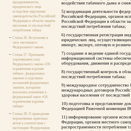
предпринимателя,
воздействия табачного дыма и сниж
юридического лица
5) координация деятельности федер
вследствие нарушения
законодательства Российской
Российской Федерации, органов ис
Федерации в области защиты
Российской Федерации в области за
населения от последствий
последствий потребления табака;
потребления табака
6) государственная регистрация и
Статья 26. Вступление в
юридических лиц, осуществляющих 
силу настоящего
импорт, экспорт, оптовую и рознич
Федерального закона
7) создание и ведение единой госу
Статья 27. Признание
информационной системы обеспече
утратившими силу
оборудования, движения и распреде
Федерального закона «Об
ограничении курения
8) государственный контроль в обл
табака», федеральных
последствий потребления табака;
законов и отдельных
положений федеральных
9) международное сотрудничество 
законов, которыми
международных договоров Российс
вносились изменения в
здоровья населения от последствий
федеральный закон «Об
ограничении курения
10) подготовка и представление до
табака»
Федерацией Рамочной конвенции ВО
Статья 28. О приведении
11) информирование органов испол
нормативных правовых
Федерации, органов местного самоу
актов в соответствие с
распространенности потребления т
настоящим Федеральным