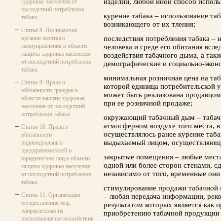
изделий, любой иной способ исполь
здоровья населения от
последствий потребления
курение табака – использование та
табака
возникающего от их тления;
Статья 8. Полномочия
органов местного
последствия потребления табака – 
самоуправления в области
человека и среде его обитания всле
защиты здоровья населения
воздействия табачного дыма, а так
от последствий потребления
демографические и социально-экон
табака
минимальная розничная цена на та
Статья 9. Права и
которой единица потребительской у
обязанности граждан в
может быть реализована продавцом
области защиты здоровья
при ее розничной продаже;
населения от последствий
потребления табака
окружающий табачный дым – табач
атмосферном воздухе того места, в
Статья 10. Права и
осуществлялось ранее курение таба
обязанности
выдыхаемый лицом, осуществляющи
индивидуальных
предпринимателей и
закрытые помещения – любые мест
юридических лиц в области
одной или более сторон стенами, с
защиты здоровья населения
независимо от того, временные они
от последствий потребления
табака
стимулирование продажи табачной п
Статья 11. Организация
– любая передача информации, реко
осуществления мер,
результатом которых является как п
направленных на
приобретению табачной продукции и
предотвращение воздействия