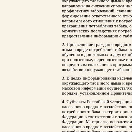
окружающего табачного дыма и вре
направлены на снижение спроса на 
профилактику заболеваний, связанн
формирование ответственного отно
неприемлемого отношения к потре
прекращения потребления табака, 
экологических последствиях потребл
предоставление информации о таб
2. Просвещение граждан о вредном
дыма и вреде потребления табака о
обучения в дошкольных и других об
при подготовке, переподготовке и
посредством включения в программ
воздействии окружающего табачног
3. В целях информирования населен
окружающего табачного дыма и вре
массовой информации осуществляю
порядке, установленном Правитель
4. Субъекты Российской Федераци
населения о вредном воздействии 
потребления табака на территории
Федерации в соответствии с законо
Федерации. Материалы, используе
населения о вредном воздействии 
потребления табака на территории 