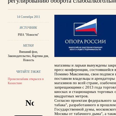
регулированию оборота слабоалкогольн
14 Сентября 2011
ИСТОЧНИК
РИА "Новости"
МЕТКИ
Внешний фон
,
Законодательство
,
Картина дня
,
Новость
магазины и ларьки вынуждены закры
пресс-конференции, состоявшейся 
ЧИТАЙТЕ ТАКЖЕ
Помимо Максимова, свои подписи в
поставили владельцы и арендаторы
Промсвязьбанк открылся в
магазинов по всей стране, озабоче
Казахстане
запрещающими с 2013 года торговл
киосках и стационарных торговых 
квадратных метров.
Согласно проектам федерального з
табака", разработанного в прошлом
Государственной думы, московского
Москвы от табачного дыма", а такж