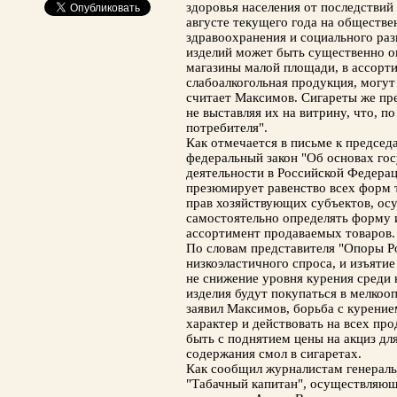
здоровья населения от последствий
августе текущего года на обществ
здравоохранения и социального ра
изделий может быть существенно ог
магазины малой площади, в ассорти
слабоалкогольная продукция, могут
считает Максимов. Сигареты же пре
не выставляя их на витрину, что, 
потребителя".
Как отмечается в письме к председ
федеральный закон "Об основах гос
деятельности в Российской Федерац
презюмирует равенство всех форм 
прав хозяйствующих субъектов, ос
самостоятельно определять форму 
ассортимент продаваемых товаров.
По словам представителя "Опоры Ро
низкоэластичного спроса, и изъятие
не снижение уровня курения среди н
изделия будут покупаться в мелкоо
заявил Максимов, борьба с курени
характер и действовать на всех про
быть с поднятием цены на акциз дл
содержания смол в сигаретах.
Как сообщил журналистам генерал
"Табачный капитан", осуществляю