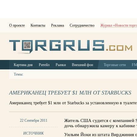
О проекте
Контакты
Реклама
Сотрудничество
Журнал «Новости торг
Картина дня
Ритейл
Рынки
Внешний фон
Торговые сети
F
Темы:
АМЕРИКАНЕЦ ТРЕБУЕТ $1 МЛН ОТ STARBUCKS
Американец требует $1 млн от Starbucks за установленную в туалете
Житель США судится с компанией Sta
22 Сентября 2011
дочь обнаружила камеру к кабинке 
ИСТОЧНИК
Уильям Йоки из штата Вирджиния 