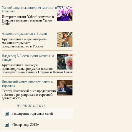
Yahoo! запустила интернет-магазин в
Гонконге
Интернет-гигант Yahoo! запустил в
Гонконге интернет-магазин Yahoo
Outlet
Amazon открывается в России
Крупнейший в мире интернет-
магазин открывает
представительство в России
Владелец 7-Eleven купит активы на
Западе
Крупнейший в Таиланде
производитель продуктов питания
планирует инвестиции в Старом и Новом Свете
Лисовский хочет изменить закон о
торговле
Сергей Лисовский внес предложения
в Закон о регулировании торговой
деятельности
ЛУЧШИЕ БЛОГИ
Расширение торговых сетей
«Товар года 2012»