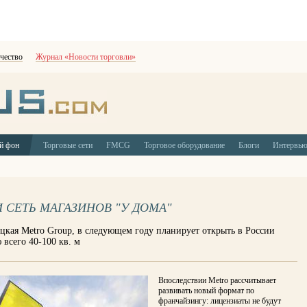
чество
Журнал «Новости торговли»
й фон
Торговые сети
FMCG
Торговое оборудование
Блоги
Интервь
 СЕТЬ МАГАЗИНОВ "У ДОМА"
цкая Metro Group, в следующем году планирует открыть в России
 всего 40-100 кв. м
Впоследствии Metro рассчитывает
развивать новый формат по
франчайзингу: лицензиаты не будут