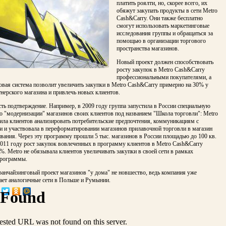
платить роялти, но, скорее всего, их
обяжут закупать продукты в сети Metro
Cash&Carry. Они также бесплатно
смогут использовать маркетинговые
исследования группы и обращаться за
помощью в организации торгового
пространства магазинов.
Новый проект должен способствовать
росту закупок в Metro Cash&Carry
профессиональными покупателями, а
овая система позволит увеличить закупки в Metro Cash&Carry примерно на 30% у
нерского магазина и привлечь новых клиентов.
ть подтверждение. Например, в 2009 году группа запустила в России специальную
о "модернизации" магазинов своих клиентов под названием "Школа торговли": Metro
ила клиентов анализировать потребительские предпочтения, коммуникациям с
и и участвовала в переформатировании магазинов прилавочной торговли в магазин
ания. Через эту программу прошли 5 тыс. магазинов в России площадью до 100 кв.
2011 году рост закупок вовлеченных в программу клиентов в Metro Cash&Carry
%. Metro не обязывала клиентов увеличивать закупки в своей сети в рамках
программы.
анчайзинговый проект магазинов "у дома" не новшество, ведь компания уже
ает аналогичные сети в Польше и Румынии.