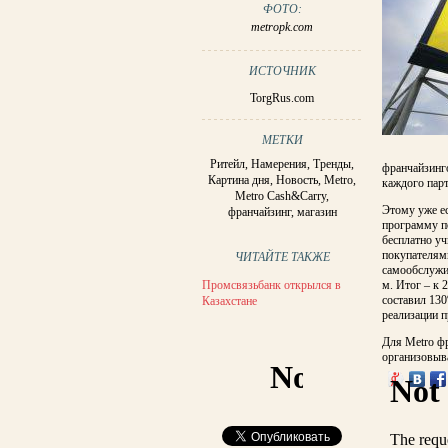
ФОТО:
metropk.com
ИСТОЧНИК
TorgRus.com
МЕТКИ
Ритейл
,
Намерения
,
Тренды
,
франчайзинг
Картина дня
,
Новость
,
Metro
,
каждого парт
Metro Cash&Carry
,
Этому уже ес
франчайзинг
,
магазин
программу п
бесплатно уч
покупателям
ЧИТАЙТЕ ТАКЖЕ
самообслужив
Промсвязьбанк открылся в
м. Итог – к 
составил 130
Казахстане
реализации 
Для Metro фр
организовыв