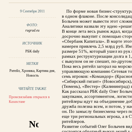
По форме новая бизнес-структур
9 Сентября 2011
в одном флаконе. После консолидац
Болычев может вывести этот сложн
ФОТО:
Аналитики назвали эту идею «реши
rugrad.eu
В конце лета весь рынок ждал, когд
досрочно выкупит с помощью сторо
«Сбербанк Капитала». В марте этог
ИСТОЧНИК
намерен привлечь 2,5 млрд руб. Им
размере 51%, который ушел из рук 
РБК daily
рамках реструктуризации долга в 1,
с выкупом он не спешит, по-другом
МЕТКИ
Пока весь ритейл загорал на морско
Ритейл
,
Хроника
,
Картина дня
,
управляющую компанию Сетевая тор
Новость
семь игроков: «Командор» (Красноя
«Сибирский гигант» (Новосибирск)
(Тюмень), «Вестер» (Калининград) 
ЧИТАЙТЕ ТАКЖЕ
Как рассказал РБК daily Олег Болы
закупками, ассортиментом, логист
Промсвязьбанк открылся в
ритейлеры идут на объединение доб
Казахстане
дружба полезна всем, и потом, у н
он. По замыслу бизнесмена через п
еще три региональных игрока, а в 
ритейлеров.
Развитие событий Олег Болычев вид
состоится обратный выкуп акций у