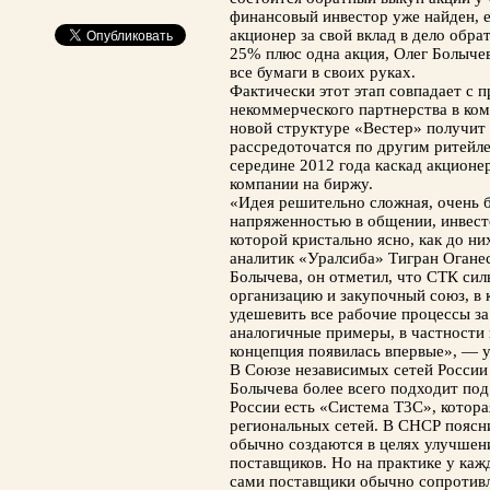
финансовый инвестор уже найден, е
акционер за свой вклад в дело обра
25% плюс одна акция, Олег Болычев
все бумаги в своих руках.
Фактически этот этап совпадает с 
некоммерческого партнерства в ком
новой структуре «Вестер» получит
рассредоточатся по другим ритейл
середине 2012 года каскад акционе
компании на биржу.
«Идея решительно сложная, очень 
напряженностью в общении, инвест
которой кристально ясно, как до н
аналитик «Уралсиба» Тигран Оганес
Болычева, он отметил, что СТК си
организацию и закупочный союз, в 
удешевить все рабочие процессы за
аналогичные примеры, в частности 
концепция появилась впервые», — у
В Союзе независимых сетей России 
Болычева более всего подходит под
России есть «Система Т3С», котора
региональных сетей. В СНСР поясн
обычно создаются в целях улучшени
поставщиков. Но на практике у кажд
сами поставщики обычно сопротивл