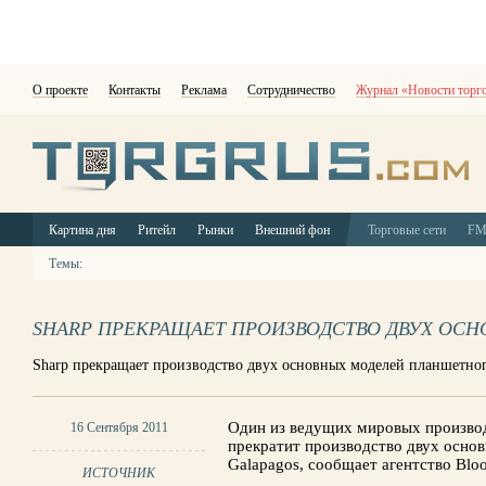
О проекте
Контакты
Реклама
Сотрудничество
Журнал «Новости торг
Картина дня
Ритейл
Рынки
Внешний фон
Торговые сети
F
Темы:
SHARP ПРЕКРАЩАЕТ ПРОИЗВОДСТВО ДВУХ ОС
Sharp прекращает производство двух основных моделей планшетног
Один из ведущих мировых производ
16 Сентября 2011
прекратит производство двух осно
Galapagos, сообщает агентство Blo
ИСТОЧНИК