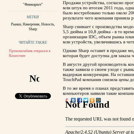
Продажи устройства, согласно прог
"Финмаркет"
млн штук по итогам 2011 года, одн
было востребовано только около 20
МЕТКИ
результате чего компания приняла 
Рынки
,
Намерения
,
Новость
,
Sharp снимает с производства моде
Sharp
5,5 дюйма и 10,8 дюйма - в то врем
организации IDC, объем рынка пла
млн устройств, увеличившись в четы
ЧИТАЙТЕ ТАКЖЕ
Однако Sharp оставит в продаже мо
Промсвязьбанк открылся в
которая будет доступна для заказа
Казахстане
В августе другой производитель ко
также заявила о своем уходе с рын
выдержав конкуренции. На оставши
TouchPad компания снизила цены до
В то же время о планах представит
компьютеров заявили такие компани